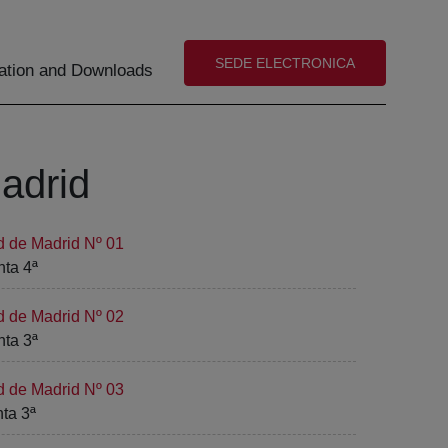
(abre en nueva ventana)
SEDE ELECTRONICA
tion and Downloads
Madrid
d de Madrid Nº 01
nta 4ª
d de Madrid Nº 02
nta 3ª
d de Madrid Nº 03
nta 3ª