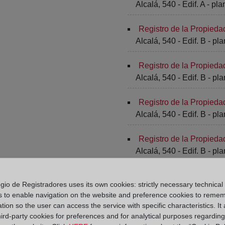
Alcalá, 540 - Edif. A - pla
Registro de la Propieda
Alcalá, 540 - Edif. B - pla
Registro de la Propieda
Alcalá, 540 - Edif. B - pla
Registro de la Propieda
Alcalá, 540 - Edif. B - pl
Registro de la Propieda
Alcalá, 540 - Edif. B - pla
Registro de la Propieda
gio de Registradores uses its own cookies: strictly necessary technical
Alcalá, 540 - Edif. B - pla
s to enable navigation on the website and preference cookies to reme
tion so the user can access the service with specific characteristics. It 
Registro de la Propieda
hird-party cookies for preferences and for analytical purposes regardin
Alcalá, 540 - Edif. B - pla