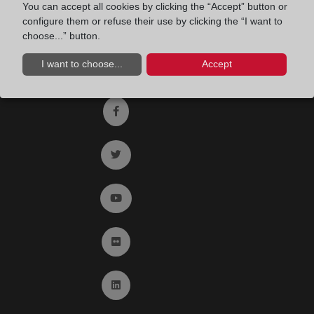
Fax:
91 564 11 59
You can accept all cookies by clicking the “Accept” button or
configure them or refuse their use by clicking the “I want to
Email:
contacto@registradores.org
choose...” button.
Registro de entrada del Colegio de registradores
I want to choose...
Accept
Ir a facebook (abre en ventana nueva)
Ir a twitter (abre en ventana nueva)
Ir a YouTube (abre en ventana nueva)
Ir a Flickr (abre en ventana nueva)
Ir a Linkedin (abre en ventana nueva)