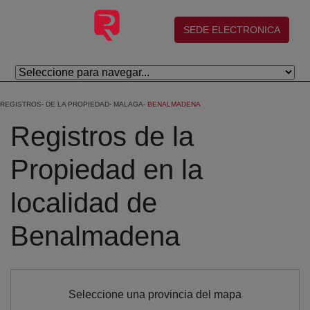
Skip to Main Content
(abre en nueva ventana)
SEDE ELECTRONICA
REGISTROS
DE LA PROPIEDAD
MALAGA
BENALMADENA
Registros de la
Propiedad en la
localidad de
Benalmadena
Seleccione una provincia del mapa