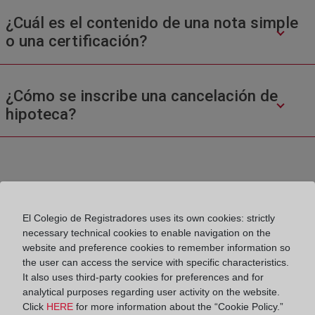
¿Cuál es el contenido de una nota simple
o una certificación?
¿Cómo se inscribe una cancelación de
hipoteca?
El Colegio de Registradores uses its own cookies: strictly
necessary technical cookies to enable navigation on the
Colegio de Registradores
website and preference cookies to remember information so
the user can access the service with specific characteristics.
Príncipe de Vergara 70. 28006 Madrid
It also uses third-party cookies for preferences and for
analytical purposes regarding user activity on the website.
Teléfono:
91 270 17 96
Click
HERE
for more information about the “Cookie Policy.”