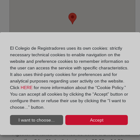
El Colegio de Registradores uses its own cookies: strictly
necessary technical cookies to enable navigation on the
website and preference cookies to remember information so
the user can access the service with specific characteristics.
It also uses third-party cookies for preferences and for
analytical purposes regarding user activity on the website.
Click
HERE
for more information about the “Cookie Policy.”
Address:
You can accept all cookies by clicking the “Accept” button or
Avda.Ciudad de Melilla, 19. Arroyo de la Miel, 29630
configure them or refuse their use by clicking the “I want to
choose...” button.
Horario:
I want to choose...
Accept
De lunes a viernes de 09:00 a 17:00 horas
Agosto: De lunes a viernes de 09:00 a 14:00 horas