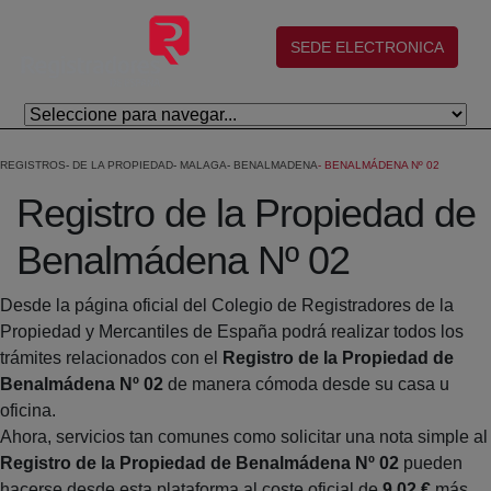
Skip to Main Content
(abre en nueva ventana)
SEDE ELECTRONICA
REGISTROS
DE LA PROPIEDAD
MALAGA
BENALMADENA
BENALMÁDENA Nº 02
Registro de la Propiedad de
Benalmádena Nº 02
Desde la página oficial del Colegio de Registradores de la
Propiedad y Mercantiles de España podrá realizar todos los
trámites relacionados con el
Registro de la Propiedad de
Benalmádena Nº 02
de manera cómoda desde su casa u
oficina.
Ahora, servicios tan comunes como solicitar una nota simple al
Registro de la Propiedad de Benalmádena Nº 02
pueden
hacerse desde esta plataforma al coste oficial de
9,02 €
más