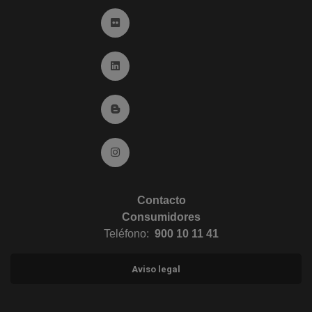
Ir a Flickr (abre en ventana nueva)
Ir a Linkedin (abre en ventana nueva)
Ir al Blog (abre en ventana nueva)
Ir a Instagram (abre en ventana nueva)
Contacto
Consumidores
Teléfono:
900 10 11 41
Aviso legal