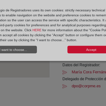
Horario:
gio de Registradores uses its own cookies: strictly necessary technical
s to enable navigation on the website and preference cookies to reme
De lunes a viernes de 0
tion so the user can access the service with specific characteristics. It 
Agosto: De lunes a vier
hird-party cookies for preferences and for analytical purposes regardin
Los días 24 y 31 de dic
y on the website. Click
HERE
for more information about the “Cookie Pol
 accept all cookies by clicking the “Accept” button or configure them o
their use by clicking the “I want to choose...” button.
Datos de contacto:
(986) 43 08 22
I want to choose...
Accept
vigo2@registrodela
Datos del Registrador:
María Cora Fernán
Delegado de Protección d
dpo@corpme.es