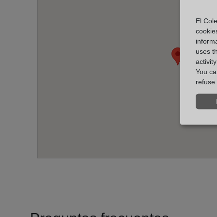
El Cole
cookie
informa
uses t
activit
You can
refuse 