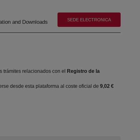
(abre en nueva ventana)
SEDE ELECTRONICA
tion and Downloads
s trámites relacionados con el
Registro de la
se desde esta plataforma al coste oficial de
9,02 €