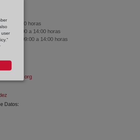
mber
9:00 a 17:00 horas
also
nes de 09:00 a 14:00 horas
g user
iembre de 09:00 a 14:00 horas
icy.”
r
propiedad.org
dez
e Datos: