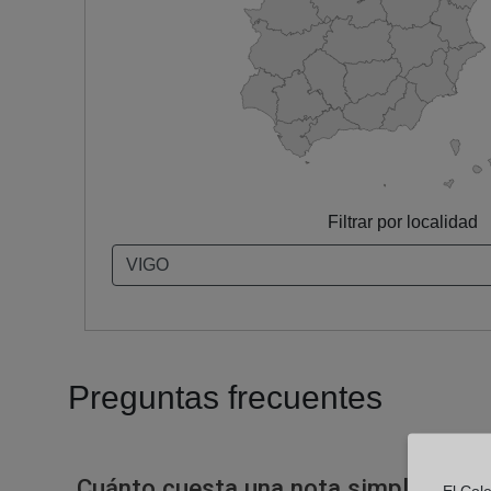
Filtrar por localidad
Preguntas frecuentes
Cuánto cuesta una nota simple en un
El Cole