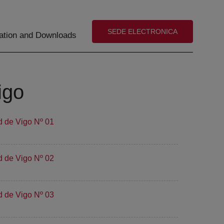
(abre en nueva ventana)
SEDE ELECTRONICA
tion and Downloads
igo
d de Vigo Nº 01
d de Vigo Nº 02
d de Vigo Nº 03