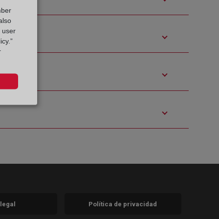
mber
also
g user
icy.”
r
 legal
Política de privacidad
a)
nueva)