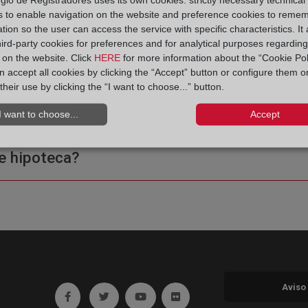
s to enable navigation on the website and preference cookies to reme
tion so the user can access the service with specific characteristics. It 
hird-party cookies for preferences and for analytical purposes regardin
y on the website. Click
HERE
for more information about the “Cookie Pol
 accept all cookies by clicking the “Accept” button or configure them o
their use by clicking the “I want to choose...” button.
ple o una certificación?
I want to choose...
Accept
e hipoteca?
Aviso
Ir a facebook (abre en ventana nueva)
Ir a twitter (abre en ventana nueva)
Ir a YouTube (abre en ventana nuev
Ir a Flickr (abre en ventana 