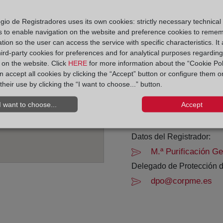
Horario:
gio de Registradores uses its own cookies: strictly necessary technical
s to enable navigation on the website and preference cookies to reme
De lunes a viernes de 0
tion so the user can access the service with specific characteristics. It 
Agosto: De lunes a vier
hird-party cookies for preferences and for analytical purposes regardin
Los días 24 y 31 de dic
y on the website. Click
HERE
for more information about the “Cookie Pol
 accept all cookies by clicking the “Accept” button or configure them o
their use by clicking the “I want to choose...” button.
Datos de contacto:
(986) 43 19 11
I want to choose...
Accept
vigo3@registrodela
Datos del Registrador:
M.ª Purificación Ge
Delegado de Protección d
dpo@corpme.es