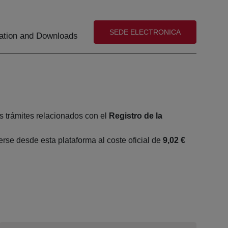
(abre en nueva ventana)
SEDE ELECTRONICA
tion and Downloads
s trámites relacionados con el
Registro de la
se desde esta plataforma al coste oficial de
9,02 €