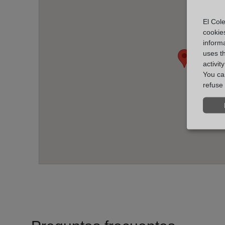
El Cole
cookie
informa
uses t
activit
You can
refuse 