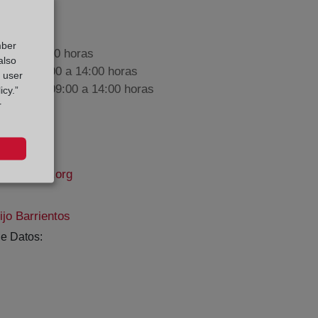
mber
9:00 a 17:00 horas
also
nes de 09:00 a 14:00 horas
g user
iembre de 09:00 a 14:00 horas
icy.”
r
propiedad.org
ijo Barrientos
e Datos: