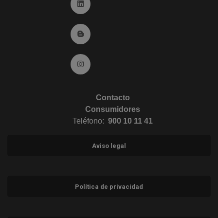
Ir a Linkedin (abre en ventana nueva)
Ir al Blog (abre en ventana nueva)
Ir a Instagram (abre en ventana nueva)
Contacto
Consumidores
Teléfono:
900 10 11 41
Aviso legal
Política de privacidad