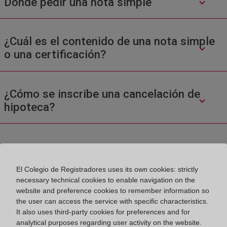
Donde pedir una nota simple
¿Cuál es el contenido de una nota simple
o una certificación?
¿Cómo se inscribe una cancelación de
hipoteca?
El Colegio de Registradores uses its own cookies: strictly
necessary technical cookies to enable navigation on the
website and preference cookies to remember information so
Colegio de Registradores
the user can access the service with specific characteristics.
It also uses third-party cookies for preferences and for
Príncipe de Vergara 70. 28006 Madrid
analytical purposes regarding user activity on the website.