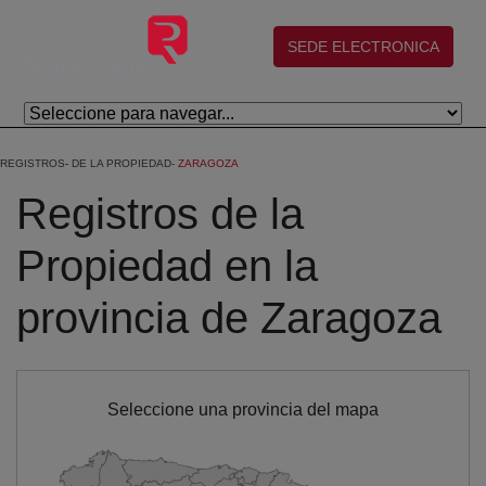
Skip to Main Content
(abre en nueva ventana)
SEDE ELECTRONICA
REGISTROS
DE LA PROPIEDAD
ZARAGOZA
Registros de la
Propiedad en la
provincia de Zaragoza
Seleccione una provincia del mapa