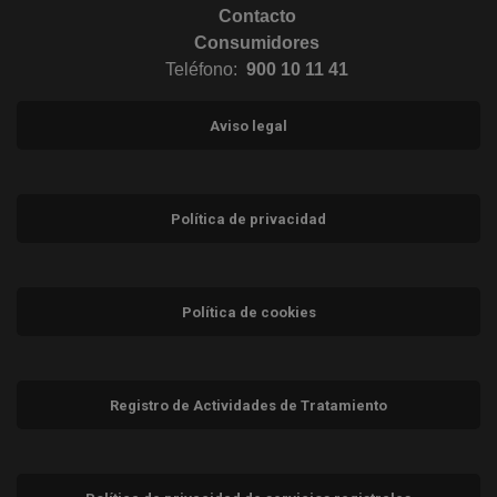
Contacto
Consumidores
Teléfono:
900 10 11 41
Aviso legal
Política de privacidad
Política de cookies
Registro de Actividades de Tratamiento