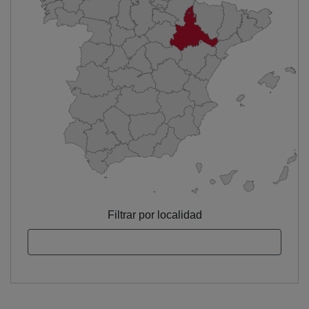
Filtrar por localidad