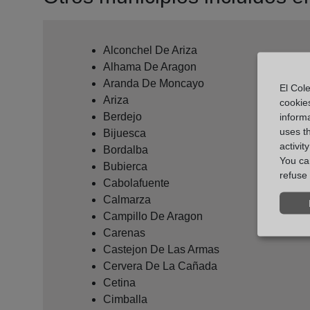
Alconchel De Ariza
Alhama De Aragon
Aranda De Moncayo
El Cole
Ariza
cookie
Berdejo
informa
uses t
Bijuesca
activit
Bordalba
You can
Bubierca
refuse 
Cabolafuente
Calmarza
Campillo De Aragon
Carenas
Castejon De Las Armas
Cervera De La Cañada
Cetina
Cimballa