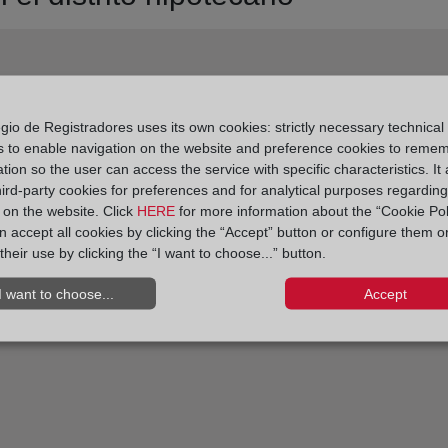
gio de Registradores uses its own cookies: strictly necessary technical
s to enable navigation on the website and preference cookies to reme
tion so the user can access the service with specific characteristics. It 
hird-party cookies for preferences and for analytical purposes regardin
y on the website. Click
HERE
for more information about the “Cookie Pol
 accept all cookies by clicking the “Accept” button or configure them o
their use by clicking the “I want to choose...” button.
I want to choose...
Accept