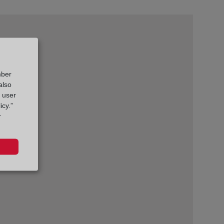
mber
also
g user
icy.”
r