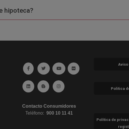
e hipoteca?
Aviso
Ir a facebook (abre en ventana nueva)
Ir a twitter (abre en ventana nueva)
Ir a YouTube (abre en ventana nuev
Ir a Flickr (abre en ventana 
Ir a Linkedin (abre en ventana nueva)
Ir al Blog (abre en ventana nueva)
Ir a Instagram (abre en ventana nue
Política 
Contacto Consumidores
Teléfono:
900 10 11 41
Política de priva
regis