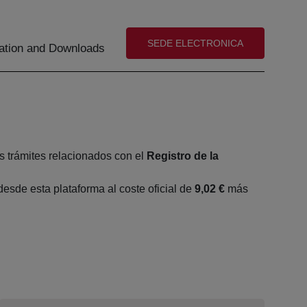
(abre en nueva ventana)
SEDE ELECTRONICA
tion and Downloads
s trámites relacionados con el
Registro de la
sde esta plataforma al coste oficial de
9,02 €
más