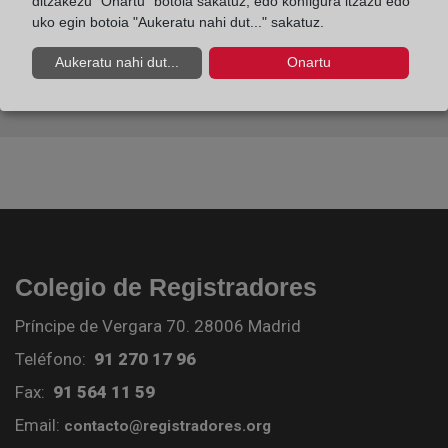
ditzakezu "Onartu" botoia sakatuz, edo konfigura itzazu edo
uko egin botoia "Aukeratu nahi dut..." sakatuz.
Aukeratu nahi dut...
Onartu
Colegio de Registradores
Príncipe de Vergara 70. 28006 Madrid
Teléfono:
91 270 17 96
Fax:
91 564 11 59
Email:
contacto@registradores.org