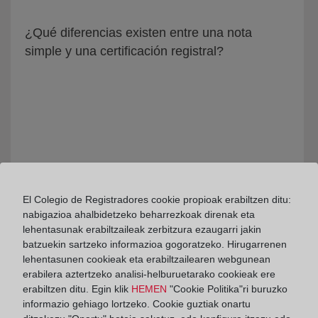
¿Qué diferencias existen entre una nota
simple y una certificación registral?
El Colegio de Registradores cookie propioak erabiltzen ditu:
nabigazioa ahalbidetzeko beharrezkoak direnak eta
Qué tipo de certificaciones existen
lehentasunak erabiltzaileak zerbitzura ezaugarri jakin
batzuekin sartzeko informazioa gogoratzeko. Hirugarrenen
lehentasunen cookieak eta erabiltzailearen webgunean
erabilera aztertzeko analisi-helburuetarako cookieak ere
erabiltzen ditu. Egin klik
HEMEN
"Cookie Politika"ri buruzko
informazio gehiago lortzeko. Cookie guztiak onartu