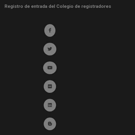
Registro de entrada del Colegio de registradores
Ir a facebook (abre en ventana nueva)
Ir a twitter (abre en ventana nueva)
Ir a YouTube (abre en ventana nueva)
Ir a Flickr (abre en ventana nueva)
Ir a Linkedin (abre en ventana nueva)
Ir al Blog (abre en ventana nueva)