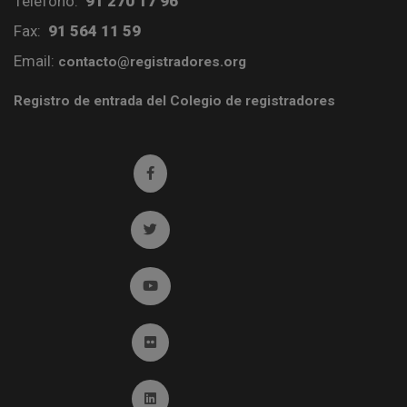
Teléfono:
91 270 17 96
Fax:
91 564 11 59
Email:
contacto@registradores.org
Registro de entrada del Colegio de registradores
Ir a facebook (abre en ventana nueva)
Ir a twitter (abre en ventana nueva)
Ir a YouTube (abre en ventana nueva)
Ir a Flickr (abre en ventana nueva)
Ir a Linkedin (abre en ventana nueva)