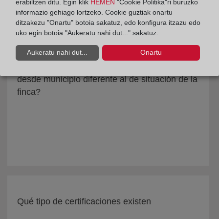
erabiltzen ditu. Egin klik
HEMEN
"Cookie Politika"ri buruzko
informazio gehiago lortzeko. Cookie guztiak onartu
ditzakezu "Onartu" botoia sakatuz, edo konfigura itzazu edo
uko egin botoia "Aukeratu nahi dut..." sakatuz.
Aukeratu nahi dut...
Onartu
¿Cómo puede solicitarse una nota simple
desde municipio diferente al de situación de la
finca?
Qué tipo de certificaciones existen