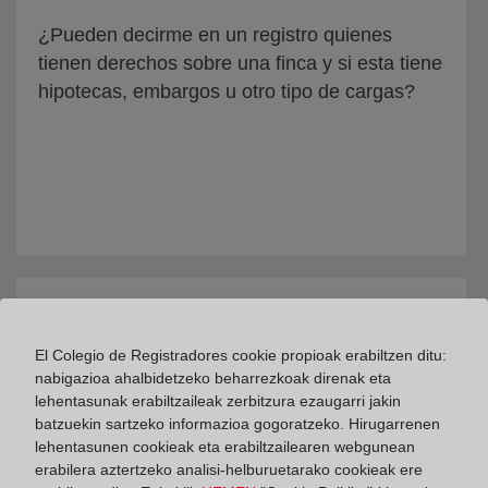
¿Pueden decirme en un registro quienes
tienen derechos sobre una finca y si esta tiene
hipotecas, embargos u otro tipo de cargas?
¿Cómo se obtiene la publicidad en el Registro
El Colegio de Registradores cookie propioak erabiltzen ditu:
Mercantil?
nabigazioa ahalbidetzeko beharrezkoak direnak eta
lehentasunak erabiltzaileak zerbitzura ezaugarri jakin
batzuekin sartzeko informazioa gogoratzeko. Hirugarrenen
lehentasunen cookieak eta erabiltzailearen webgunean
erabilera aztertzeko analisi-helburuetarako cookieak ere