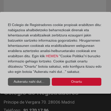
El Colegio de Registradores cookie propioak erabiltzen ditu:
nabigazioa ahalbidetzeko beharrezkoak direnak eta
lehentasunak erabiltzaileak zerbitzura ezaugarri jakin
batzuekin sartzeko informazioa gogoratzeko. Hirugarrenen
lehentasunen cookieak eta erabiltzailearen webgunean
erabilera aztertzeko analisi-helburuetarako cookieak ere
erabiltzen ditu. Egin klik
HEMEN
"Cookie Politika"ri buruzko
informazio gehiago lortzeko. Cookie guztiak onartu
ditzakezu "Onartu" botoia sakatuz, edo konfigura itzazu edo
uko egin botoia "Aukeratu nahi dut..." sakatuz.
Aukeratu nahi dut...
Onartu
Colegio de Registradores
Príncipe de Vergara 70. 28006 Madrid
Teléfono:
91 270 17 96