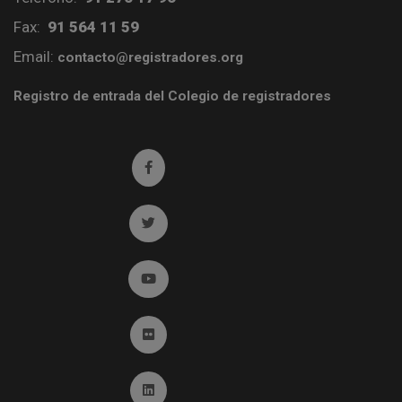
Fax:
91 564 11 59
Email:
contacto@registradores.org
Registro de entrada del Colegio de registradores
Ir a facebook (abre en ventana nueva)
Ir a twitter (abre en ventana nueva)
Ir a YouTube (abre en ventana nueva)
Ir a Flickr (abre en ventana nueva)
Ir a Linkedin (abre en ventana nueva)