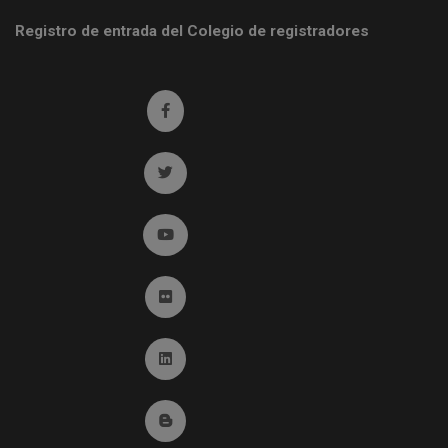
Registro de entrada del Colegio de registradores
Ir a facebook (abre en ventana nueva)
Ir a twitter (abre en ventana nueva)
Ir a YouTube (abre en ventana nueva)
Ir a Flickr (abre en ventana nueva)
Ir a Linkedin (abre en ventana nueva)
Ir al Blog (abre en ventana nueva)