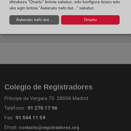
ditzakezu "Onartu" botoia sakatuz, edo konfigura itzazu edo
uko egin botoia "Aukeratu nahi dut..." sakatuz.
Aukeratu nahi dut...
Onartu
Colegio de Registradores
Príncipe de Vergara 70. 28006 Madrid
Teléfono:
91 270 17 96
Fax:
91 564 11 59
Email:
contacto@registradores.org