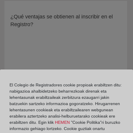
¿Qué ventajas se obtienen al inscribir en el
Registro?
El Colegio de Registradores cookie propioak erabiltzen ditu:
nabigazioa ahalbidetzeko beharrezkoak direnak eta
lehentasunak erabiltzaileak zerbitzura ezaugarri jakin
¿Qué es el Registro Público Concursal?
batzuekin sartzeko informazioa gogoratzeko. Hirugarrenen
lehentasunen cookieak eta erabiltzailearen webgunean
erabilera aztertzeko analisi-helburuetarako cookieak ere
erabiltzen ditu. Egin klik
HEMEN
"Cookie Politika"ri buruzko
informazio gehiago lortzeko. Cookie guztiak onartu