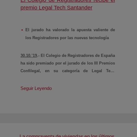
(abre en nueva ve
premio Legal Tech Santander
El jurado ha valorado la apuesta valiente de
los Registradores por las nuevas tecnología
30.10.’19
.- El Colegio de Registradores de España
ha sido premiado por el jurado de los III Premios
Confilegal, en su categoría de Legal Tech
Santander. El jurado reconoce la apuesta valiente
por las nuevas tecnologías por parte de los
Seguir Leyendo
registradores
La compraventa de viviendas en los últimos