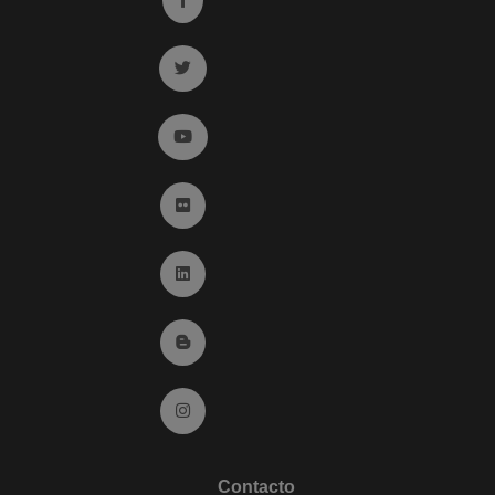
Ir a twitter (abre en ventana nueva)
Ir a YouTube (abre en ventana nueva)
Ir a Flickr (abre en ventana nueva)
Ir a Linkedin (abre en ventana nueva)
Ir al Blog (abre en ventana nueva)
Ir a Instagram (abre en ventana nueva)
Contacto