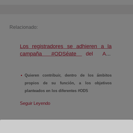
Relacionado:
Los registradores se adhieren a la
campaña #ODSéate del Alto
Comisionado para la Agenda 2030
para dar a conocer los 17 objetivos de
Desarrollo Sostenible de la Agenda
Quieren contribuir, dentro de los ámbitos
(abre en nueva ventana)
2030
propios de su función, a los objetivos
planteados en los diferentes #ODS
Seguir Leyendo
La campaña digital #ODSéate tiene lugar entre
el 16 y el 27 de septiembre
16.09’19.-
Los registradores de España se