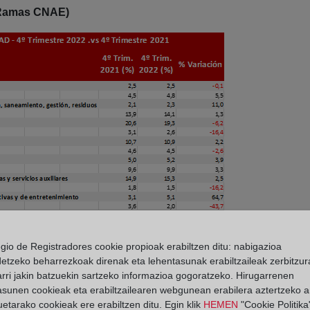
 (Ramas CNAE)
egio de Registradores cookie propioak erabiltzen ditu: nabigazioa
ntes sectores de actividad sobre los nuevos proyectos empres
detzeko beharrezkoak direnak eta lehentasunak erabiltzaileak zerbitzur
e se creaban hace un año, mostrando la evolución de su peso
rri jakin batzuekin sartzeko informazioa gogoratzeko. Hirugarrenen
021.
asunen cookieak eta erabiltzailearen webgunean erabilera aztertzeko an
etarako cookieak ere erabiltzen ditu. Egin klik
HEMEN
"Cookie Politika"