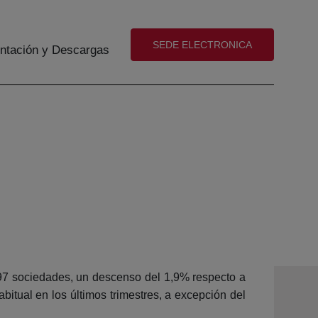
(abre en nueva ventana)
SEDE ELECTRONICA
tación y Descargas
197 sociedades, un descenso del 1,9% respecto a
itual en los últimos trimestres, a excepción del