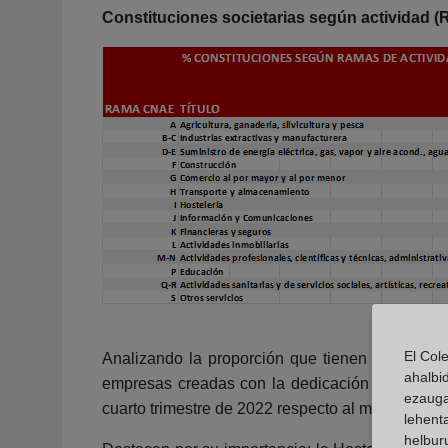
Constituciones societarias según actividad
El Col
Analizando la proporción que tienen los difere
ahalbi
empresas creadas con la dedicación de las qu
ezauga
cuarto trimestre de 2022 respecto al mismo de 2
lehent
helburu