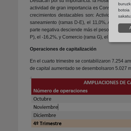
Destacan por su importancia: la Hostelería (ra
buruzk
actividad de gran importancia es Construcción (
botoia 
crecimientos destacables son: Actividades sanit
sakatu
saneamiento (ramas D-E), el 11,0%, Actividades 
parte negativa desciende más el peso relativo a
P), el -16,2%, y Comercio (rama G), el -6,2%.
Operaciones de capitalización
En el cuarto trimestre se contabilizaron 7.254 a
de capital aumentado se desembolsaron 5.027 mi