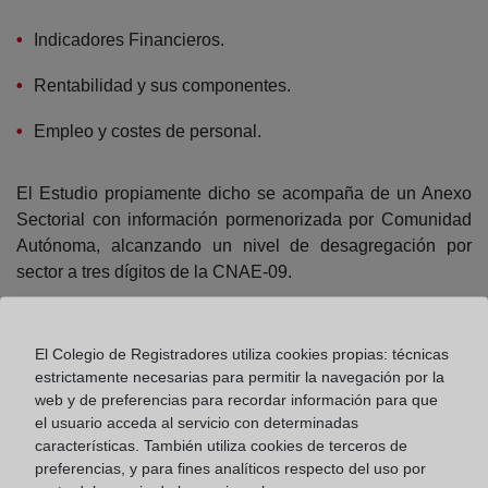
Indicadores Financieros.
Rentabilidad y sus componentes.
Empleo y costes de personal.
El Estudio propiamente dicho se acompaña de un Anexo
Sectorial con información pormenorizada por Comunidad
Autónoma, alcanzando un nivel de desagregación por
sector a tres dígitos de la CNAE-09.
Años disponibles
El Colegio de Registradores utiliza cookies propias: técnicas
estrictamente necesarias para permitir la navegación por la
web y de preferencias para recordar información para que
2025
el usuario acceda al servicio con determinadas
características. También utiliza cookies de terceros de
preferencias, y para fines analíticos respecto del uso por
2024