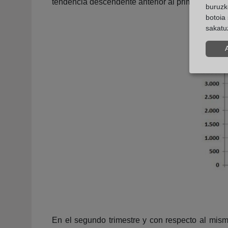
tendencia descendente anterior al primer trimest
buruzk
botoia 
sakatu
En el segundo trimestre y con respecto al mism