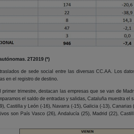
autónomas. 2T2019 (*)
 traslados de sede social entre las diversas CC.AA. Los dat
as en el registro de destino.
s al primer trimestre, destacan las empresas que se van de Ma
mparamos el saldo de entradas y salidas, Cataluña muestra el s
Castilla y León (-16), Navarra (-15), Galicia (-13), Canarias (-8
vos son País Vasco (26), Andalucía (25), Madrid (22), Casti