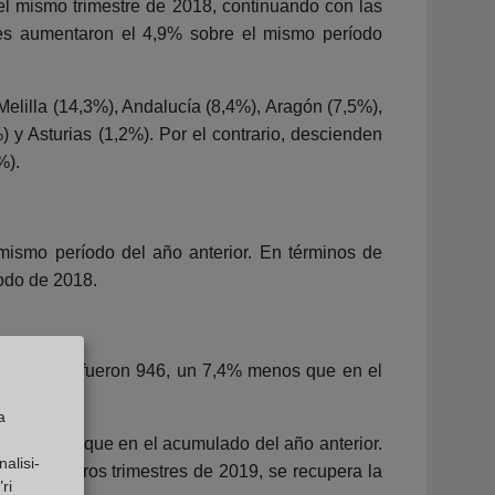
l mismo trimestre de 2018, continuando con las
ones aumentaron el 4,9% sobre el mismo período
elilla (14,3%), Andalucía (8,4%), Aragón (7,5%),
y Asturias (1,2%). Por el contrario, descienden
%).
 mismo período del año anterior. En términos de
odo de 2018.
ril y junio fueron 946, un 7,4% menos que en el
a
,5% menos que en el acumulado del año anterior.
alisi-
dos primeros trimestres de 2019, se recupera la
ri