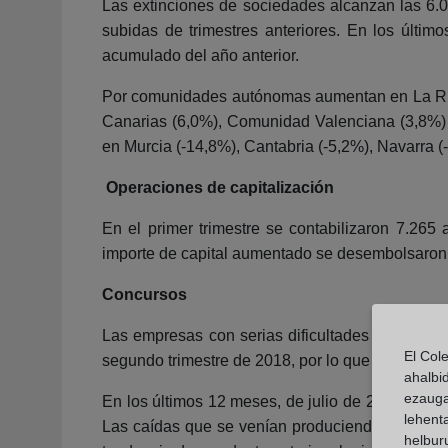
Las extinciones de sociedades alcanzan las 6.
subidas de trimestres anteriores. En los últi
acumulado del año anterior.
Por comunidades autónomas aumentan en La Rioja 
Canarias (6,0%), Comunidad Valenciana (3,8%) y
en Murcia (-14,8%), Cantabria (-5,2%), Navarra (
Operaciones de capitalización
En el primer trimestre se contabilizaron 7.265
importe de capital aumentado se desembolsaron
Concursos
Las empresas con serias dificultades financier
El Col
segundo trimestre de 2018, por lo que se acumu
ahalbi
ezauga
En los últimos 12 meses, de julio de 2018 a ju
lehent
Las caídas que se venían produciendo desde 201
helburu