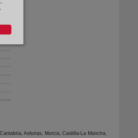
"
"
antabria, Asturias, Murcia, Castilla-La Mancha,