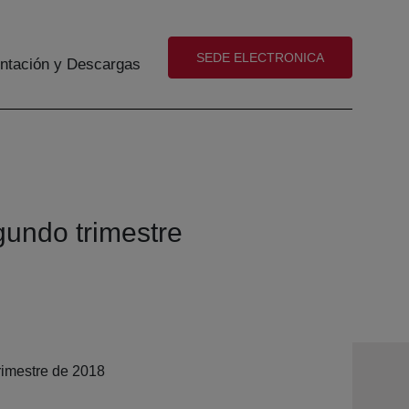
(abre en nueva ventana)
SEDE ELECTRONICA
tación y Descargas
gundo trimestre
rimestre de 2018