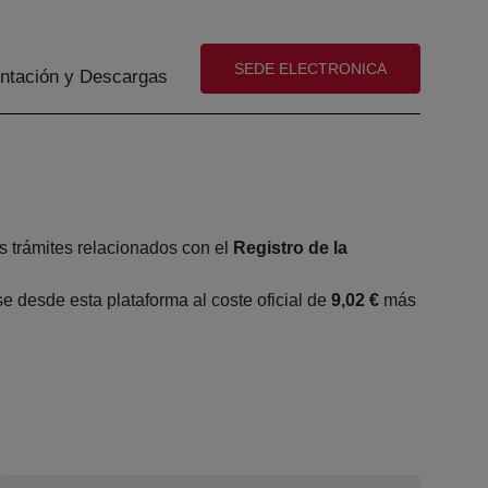
(abre en nueva ventana)
SEDE ELECTRONICA
tación y Descargas
s trámites relacionados con el
Registro de la
 desde esta plataforma al coste oficial de
9,02 €
más