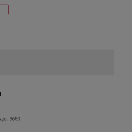
entana nueva
a
ajo, 3660