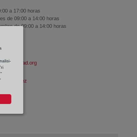
9:00 a 17:00 horas
nes de 09:00 a 14:00 horas
iembre de 09:00 a 14:00 horas
a
alisi-
lapropiedad.org
ri
"
"
o Rodríguez
e Datos: