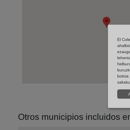
El Col
ahalbi
ezauga
lehent
helburu
buruzk
botoia 
sakatu
Otros municipios incluidos en 