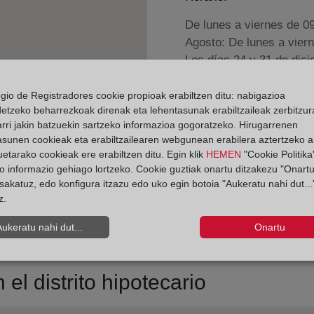
De lunes a viernes de 0
Agosto: De lunes a vier
Los días 24 y 31 de dic
egio de Registradores cookie propioak erabiltzen ditu: nabigazioa
Datos de contacto:
detzeko beharrezkoak direnak eta lehentasunak erabiltzaileak zerbitzur
(96) 560 21 85
rri jakin batzuekin sartzeko informazioa gogoratzeko. Hirugarrenen
asunen cookieak eta erabiltzailearen webgunean erabilera aztertzeko an
novelda@registrode
etarako cookieak ere erabiltzen ditu. Egin klik
HEMEN
"Cookie Politika"
Datos del Registrador:
o informazio gehiago lortzeko. Cookie guztiak onartu ditzakezu "Onartu
sakatuz, edo konfigura itzazu edo uko egin botoia "Aukeratu nahi dut...
Sofía María Romer
z.
Delegado de Protección d
dpo@corpme.es
Aukeratu nahi dut...
Onartu
el distrito hipotecario