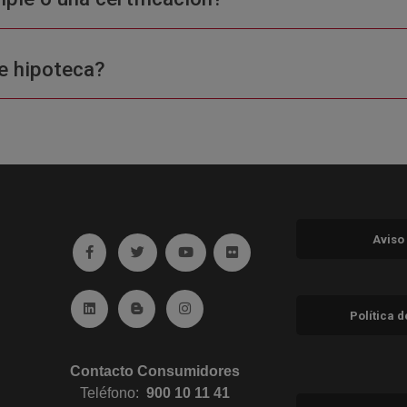
e hipoteca?
Aviso
Ir a facebook (abre en ventana nueva)
Ir a twitter (abre en ventana nueva)
Ir a YouTube (abre en ventana nuev
Ir a Flickr (abre en ventana 
Ir a Linkedin (abre en ventana nueva)
Ir al Blog (abre en ventana nueva)
Ir a Instagram (abre en ventana nue
Política 
Contacto Consumidores
Teléfono:
900 10 11 41