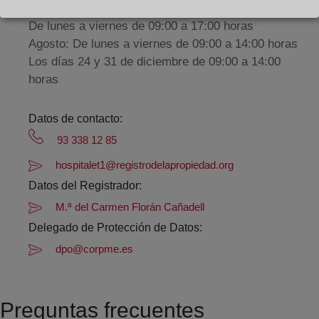
De lunes a viernes de 09:00 a 17:00 horas
Agosto: De lunes a viernes de 09:00 a 14:00 horas
Los días 24 y 31 de diciembre de 09:00 a 14:00
horas
Datos de contacto:
93 338 12 85
hospitalet1@registrodelapropiedad.org
Datos del Registrador:
M.ª del Carmen Florán Cañadell
Delegado de Protección de Datos:
dpo@corpme.es
Preguntas frecuentes