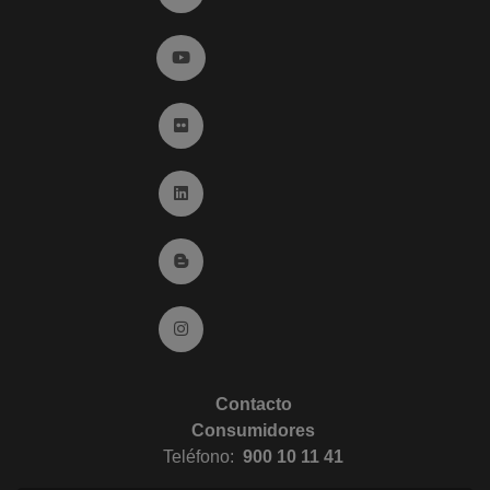
Ir a YouTube (abre en ventana nueva)
Ir a Flickr (abre en ventana nueva)
Ir a Linkedin (abre en ventana nueva)
Ir al Blog (abre en ventana nueva)
Ir a Instagram (abre en ventana nueva)
Contacto
Consumidores
Teléfono:
900 10 11 41