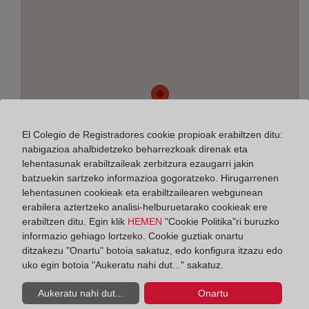
El Colegio de Registradores cookie propioak erabiltzen ditu:
nabigazioa ahalbidetzeko beharrezkoak direnak eta
lehentasunak erabiltzaileak zerbitzura ezaugarri jakin
batzuekin sartzeko informazioa gogoratzeko. Hirugarrenen
lehentasunen cookieak eta erabiltzailearen webgunean
erabilera aztertzeko analisi-helburuetarako cookieak ere
erabiltzen ditu. Egin klik
HEMEN
"Cookie Politika"ri buruzko
informazio gehiago lortzeko. Cookie guztiak onartu
Helbidea:
ditzakezu "Onartu" botoia sakatuz, edo konfigura itzazu edo
uko egin botoia "Aukeratu nahi dut..." sakatuz.
Ramblas Justo Oliveras, 66 - Entresuelo 1ª, 8901
Aukeratu nahi dut...
Onartu
Horario: