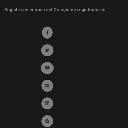
Registro de entrada del Colegio de registradores
Ir a facebook (abre en ventana nueva)
Ir a twitter (abre en ventana nueva)
Ir a YouTube (abre en ventana nueva)
Ir a Flickr (abre en ventana nueva)
Ir a Linkedin (abre en ventana nueva)
Ir al Blog (abre en ventana nueva)