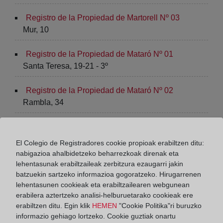
Registro de la Propiedad de Martorell Nº 03
Mur, 10
Registro de la Propiedad de Mataró Nº 01
Santa Teresa, 19-21 - 3º
Registro de la Propiedad de Mataró Nº 02
Rambla, 34
Registro de la Propiedad de Mataró Nº 03
Rambla, 40 - 1º B nivel 2
El Colegio de Registradores cookie propioak erabiltzen ditu:
nabigazioa ahalbidetzeko beharrezkoak direnak eta
Registro de la Propiedad de Mataró Nº 04
lehentasunak erabiltzaileak zerbitzura ezaugarri jakin
batzuekin sartzeko informazioa gogoratzeko. Hirugarrenen
Rambla, 34 - 36, 2º
lehentasunen cookieak eta erabiltzailearen webgunean
erabilera aztertzeko analisi-helburuetarako cookieak ere
Registro de la Propiedad de Mollet del Vallès
erabiltzen ditu. Egin klik
HEMEN
"Cookie Politika"ri buruzko
Rambla Pompeu Fabra, 83
informazio gehiago lortzeko. Cookie guztiak onartu