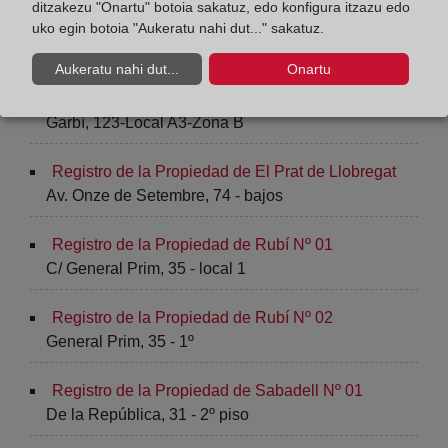
ditzakezu "Onartu" botoia sakatuz, edo konfigura itzazu edo
Registro de la Propiedad de Montcada i Reixac
uko egin botoia "Aukeratu nahi dut..." sakatuz.
C/ Major, 78 - 80
Aukeratu nahi dut...
Onartu
Registro de la Propiedad de Pineda de Mar
Garbí, 123-Local A3-Zona B
Registro de la Propiedad de El Prat de Llobregat
Av. Onze de Setembre, 74 - bajos
Registro de la Propiedad de Rubí Nº 01
C/ General Prim, 35 - local 1
Registro de la Propiedad de Rubí Nº 02
General Prim, 35 - 1º
Registro de la Propiedad de Sabadell Nº 01
De la República, 31 - 2º piso