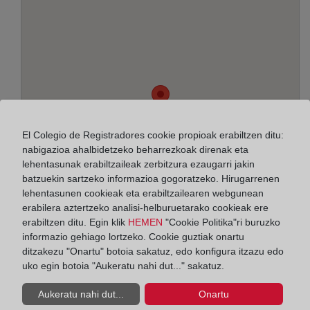
El Colegio de Registradores cookie propioak erabiltzen ditu:
nabigazioa ahalbidetzeko beharrezkoak direnak eta
lehentasunak erabiltzaileak zerbitzura ezaugarri jakin
batzuekin sartzeko informazioa gogoratzeko. Hirugarrenen
lehentasunen cookieak eta erabiltzailearen webgunean
erabilera aztertzeko analisi-helburuetarako cookieak ere
erabiltzen ditu. Egin klik
HEMEN
"Cookie Politika"ri buruzko
informazio gehiago lortzeko. Cookie guztiak onartu
Helbidea:
ditzakezu "Onartu" botoia sakatuz, edo konfigura itzazu edo
uko egin botoia "Aukeratu nahi dut..." sakatuz.
Vigo, 30 - 2ª, 8901
Aukeratu nahi dut...
Onartu
Horario: