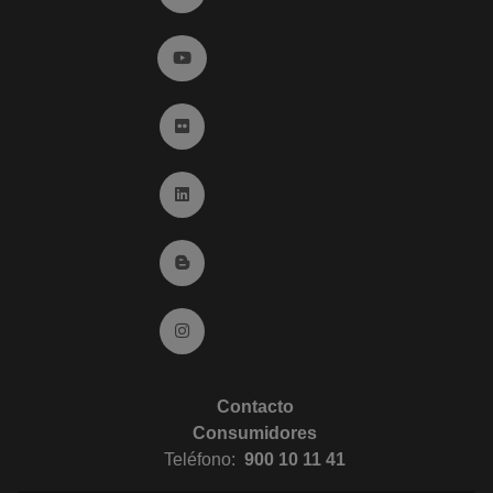
Ir a YouTube (abre en ventana nueva)
Ir a Flickr (abre en ventana nueva)
Ir a Linkedin (abre en ventana nueva)
Ir al Blog (abre en ventana nueva)
Ir a Instagram (abre en ventana nueva)
Contacto
Consumidores
Teléfono:
900 10 11 41