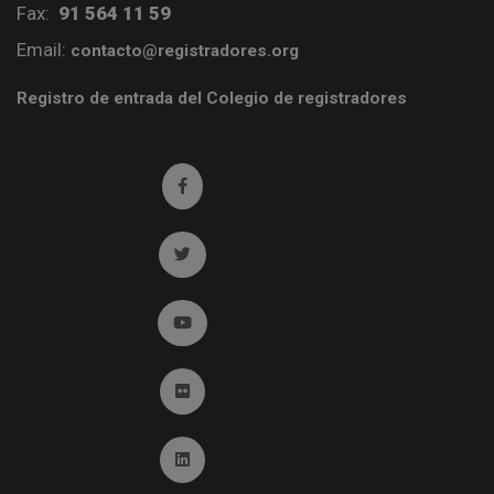
Fax:
91 564 11 59
Email:
contacto@registradores.org
Registro de entrada del Colegio de registradores
Ir a facebook (abre en ventana nueva)
Ir a twitter (abre en ventana nueva)
Ir a YouTube (abre en ventana nueva)
Ir a Flickr (abre en ventana nueva)
Ir a Linkedin (abre en ventana nueva)