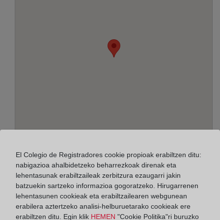
El Colegio de Registradores cookie propioak erabiltzen ditu:
Helbidea:
nabigazioa ahalbidetzeko beharrezkoak direnak eta
lehentasunak erabiltzaileak zerbitzura ezaugarri jakin
Josep Llança, 1-7, 1º, 8800
batzuekin sartzeko informazioa gogoratzeko. Hirugarrenen
lehentasunen cookieak eta erabiltzailearen webgunean
Horario:
erabilera aztertzeko analisi-helburuetarako cookieak ere
De lunes a viernes de 09:00 a 17:00 horas
erabiltzen ditu. Egin klik
HEMEN
"Cookie Politika"ri buruzko