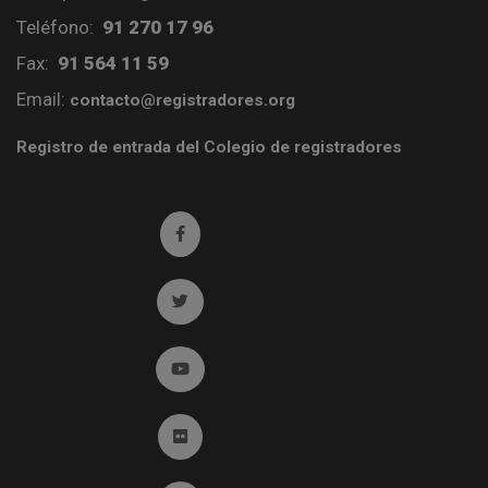
Teléfono:
91 270 17 96
Fax:
91 564 11 59
Email:
contacto@registradores.org
Registro de entrada del Colegio de registradores
Ir a facebook (abre en ventana nueva)
Ir a twitter (abre en ventana nueva)
Ir a YouTube (abre en ventana nueva)
Ir a Flickr (abre en ventana nueva)