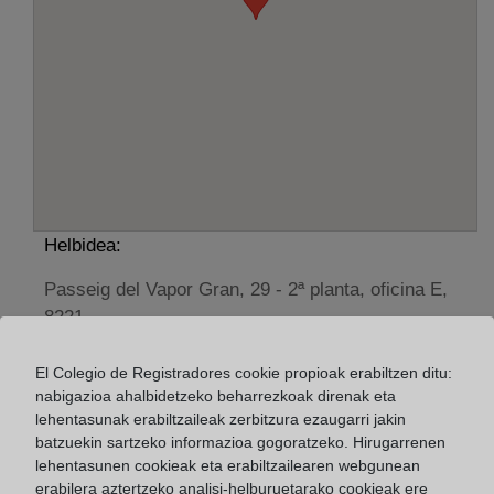
Helbidea:
Passeig del Vapor Gran, 29 - 2ª planta, oficina E,
8221
Horario:
El Colegio de Registradores cookie propioak erabiltzen ditu:
nabigazioa ahalbidetzeko beharrezkoak direnak eta
De lunes a viernes de 09:00 a 17:00 horas
lehentasunak erabiltzaileak zerbitzura ezaugarri jakin
Agosto: De lunes a viernes de 09:00 a 14:00 horas
batzuekin sartzeko informazioa gogoratzeko. Hirugarrenen
Los días 24 y 31 de diciembre de 09:00 a 14:00
lehentasunen cookieak eta erabiltzailearen webgunean
horas
erabilera aztertzeko analisi-helburuetarako cookieak ere