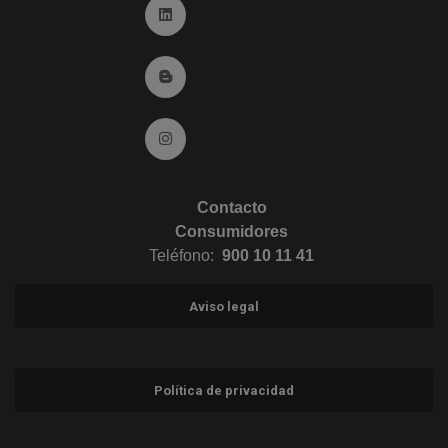
Ir a Linkedin (abre en ventana nueva)
Ir al Blog (abre en ventana nueva)
Ir a Instagram (abre en ventana nueva)
Contacto
Consumidores
Teléfono:
900 10 11 41
Aviso legal
Política de privacidad