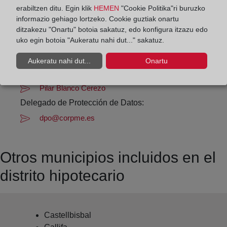
erabiltzen ditu. Egin klik
HEMEN
"Cookie Politika"ri buruzko
informazio gehiago lortzeko. Cookie guztiak onartu
Datos de contacto:
ditzakezu "Onartu" botoia sakatuz, edo konfigura itzazu edo
93 784 84 60
uko egin botoia "Aukeratu nahi dut..." sakatuz.
tarrasa5@registrodelapropiedad.org
Aukeratu nahi dut...
Onartu
Datos del Registrador:
Pilar Blanco Cerezo
Delegado de Protección de Datos:
dpo@corpme.es
Otros municipios incluidos en el
distrito hipotecario
Castellbisbal