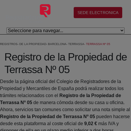
Eduki nagusira joan
(abre en nueva ventana)
SEDE ELECTRONICA
REGISTROS
DE LA PROPIEDAD
BARCELONA
TERRASSA
TERRASSA Nº 05
Registro de la Propiedad de
Terrassa Nº 05
Desde la página oficial del Colegio de Registradores de la
Propiedad y Mercantiles de España podrá realizar todos los
trámites relacionados con el
Registro de la Propiedad de
Terrassa Nº 05
de manera cómoda desde su casa u oficina.
Ahora, servicios tan comunes como solicitar una nota simple al
Registro de la Propiedad de Terrassa Nº 05
pueden hacerse
desde esta plataforma al coste oficial de
9,02 €
más IVA y
disponer de ella en un plazo medio inferior a dos horas.