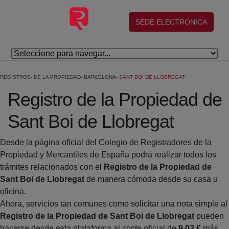
Eduki nagusira joan
(abre en nueva ventana)
SEDE ELECTRONICA
REGISTROS
DE LA PROPIEDAD
BARCELONA
SANT BOI DE LLOBREGAT
Registro de la Propiedad de
Sant Boi de Llobregat
Desde la página oficial del Colegio de Registradores de la
Propiedad y Mercantiles de España podrá realizar todos los
trámites relacionados con el
Registro de la Propiedad de
Sant Boi de Llobregat
de manera cómoda desde su casa u
oficina.
Ahora, servicios tan comunes como solicitar una nota simple al
Registro de la Propiedad de Sant Boi de Llobregat
pueden
hacerse desde esta plataforma al coste oficial de
9,02 €
más