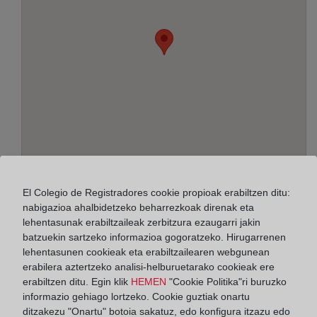
El Colegio de Registradores cookie propioak erabiltzen ditu:
Helbidea:
nabigazioa ahalbidetzeko beharrezkoak direnak eta
lehentasunak erabiltzaileak zerbitzura ezaugarri jakin
Mossèn Jacint Verdaguer, 58, 8830
batzuekin sartzeko informazioa gogoratzeko. Hirugarrenen
lehentasunen cookieak eta erabiltzailearen webgunean
Horario:
erabilera aztertzeko analisi-helburuetarako cookieak ere
erabiltzen ditu. Egin klik
HEMEN
"Cookie Politika"ri buruzko
De lunes a viernes de 09:00 a 17:00 horas
informazio gehiago lortzeko. Cookie guztiak onartu
Agosto: De lunes a viernes de 09:00 a 14:00 horas
ditzakezu "Onartu" botoia sakatuz, edo konfigura itzazu edo