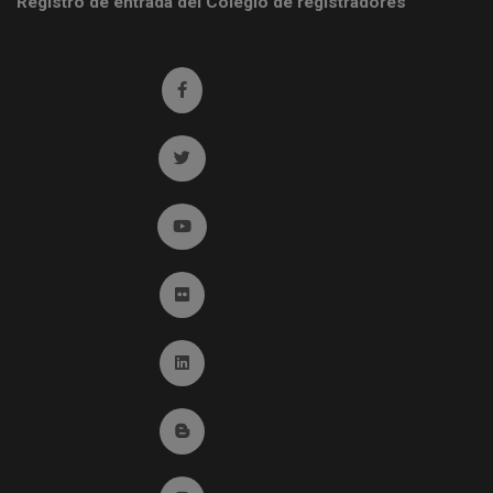
Registro de entrada del Colegio de registradores
Ir a facebook (abre en ventana nueva)
Ir a twitter (abre en ventana nueva)
Ir a YouTube (abre en ventana nueva)
Ir a Flickr (abre en ventana nueva)
Ir a Linkedin (abre en ventana nueva)
Ir al Blog (abre en ventana nueva)