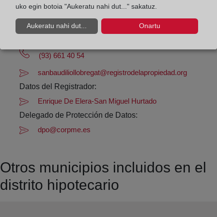
Los días 24 y 31 de diciembre de 09:00 a 14:00
uko egin botoia "Aukeratu nahi dut..." sakatuz.
horas
Aukeratu nahi dut...
Onartu
Datos de contacto:
(93) 661 40 54
sanbaudiliollobregat@registrodelapropiedad.org
Datos del Registrador:
Enrique De Elera-San Miguel Hurtado
Delegado de Protección de Datos:
dpo@corpme.es
Otros municipios incluidos en el
distrito hipotecario