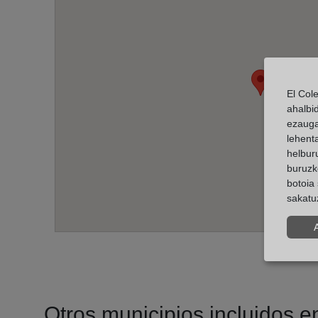
El Col
ahalbi
ezauga
lehent
helburu
buruzk
botoia 
sakatu
Otros municipios incluidos en 