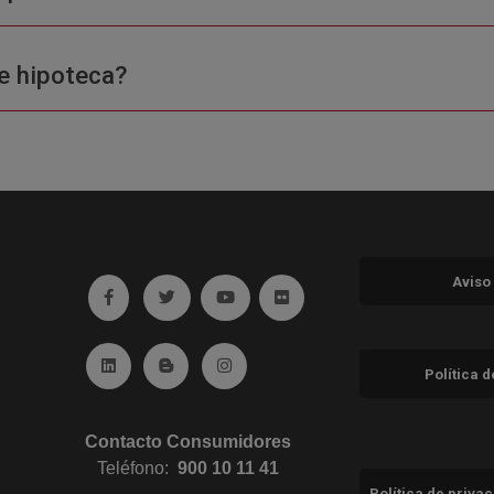
e hipoteca?
Aviso
Ir a facebook (abre en ventana nueva)
Ir a twitter (abre en ventana nueva)
Ir a YouTube (abre en ventana nuev
Ir a Flickr (abre en ventana 
Ir a Linkedin (abre en ventana nueva)
Ir al Blog (abre en ventana nueva)
Ir a Instagram (abre en ventana nue
Política 
Contacto Consumidores
Teléfono:
900 10 11 41
Política de priva