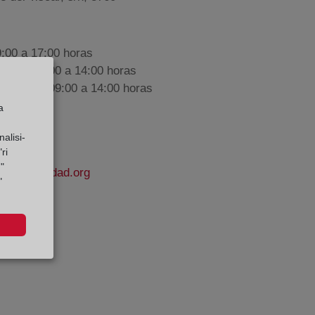
9:00 a 17:00 horas
nes de 09:00 a 14:00 horas
iembre de 09:00 a 14:00 horas
a
alisi-
ri
"
delapropiedad.org
"
í
e Datos: