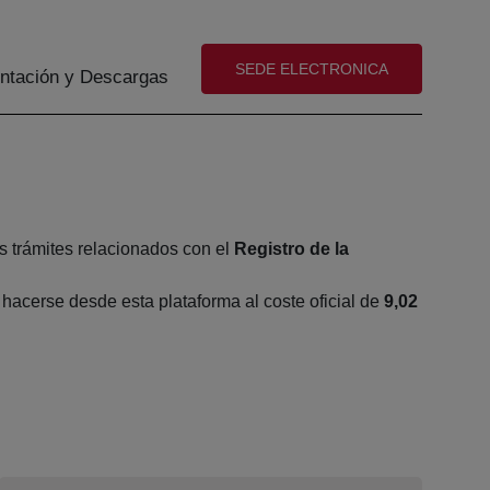
(abre en nueva ventana)
SEDE ELECTRONICA
tación y Descargas
s trámites relacionados con el
Registro de la
acerse desde esta plataforma al coste oficial de
9,02