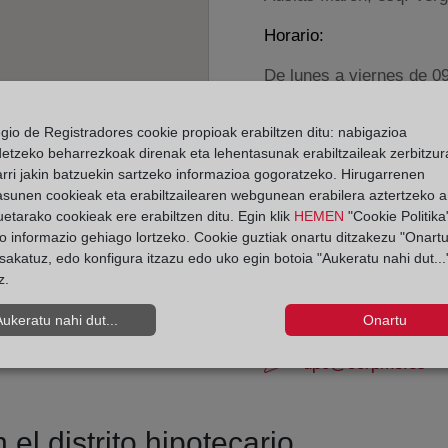
Horario:
De lunes a viernes de 0
Agosto: De lunes a vier
Los días 24 y 31 de dic
egio de Registradores cookie propioak erabiltzen ditu: nabigazioa
detzeko beharrezkoak direnak eta lehentasunak erabiltzaileak zerbitzur
rri jakin batzuekin sartzeko informazioa gogoratzeko. Hirugarrenen
Datos de contacto:
asunen cookieak eta erabiltzailearen webgunean erabilera aztertzeko an
93 776 62 61
etarako cookieak ere erabiltzen ditu. Egin klik
HEMEN
"Cookie Politika"
o informazio gehiago lortzeko. Cookie guztiak onartu ditzakezu "Onartu
martorell@registro
sakatuz, edo konfigura itzazu edo uko egin botoia "Aukeratu nahi dut...
Datos del Registrador:
z.
Esther Rada Pelegr
Aukeratu nahi dut...
Onartu
Delegado de Protección d
dpo@corpme.es
el distrito hipotecario