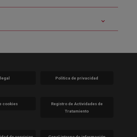
 legal
Política de privacidad
a)
nueva)
va)
de cookies
Registro de Actividades de
Tratamiento
cidad de servicios
Canal interno de información