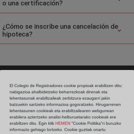
o una certificación?
¿Cómo se inscribe una cancelación de
hipoteca?
El Colegio de Registradores cookie propioak erabiltzen ditu:
Colegio de Registradores
nabigazioa ahalbidetzeko beharrezkoak direnak eta
lehentasunak erabiltzaileak zerbitzura ezaugarri jakin
Príncipe de Vergara 70. 28006 Madrid
batzuekin sartzeko informazioa gogoratzeko. Hirugarrenen
Teléfono:
91 270 17 96
lehentasunen cookieak eta erabiltzailearen webgunean
erabilera aztertzeko analisi-helburuetarako cookieak ere
Fax:
91 564 11 59
erabiltzen ditu. Egin klik
HEMEN
"Cookie Politika"ri buruzko
informazio gehiago lortzeko. Cookie guztiak onartu
Email:
contacto@registradores.org