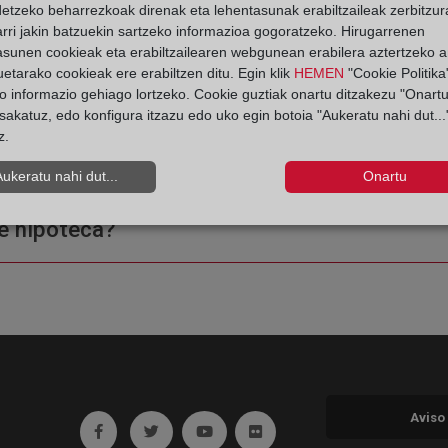
detzeko beharrezkoak direnak eta lehentasunak erabiltzaileak zerbitzur
rri jakin batzuekin sartzeko informazioa gogoratzeko. Hirugarrenen
asunen cookieak eta erabiltzailearen webgunean erabilera aztertzeko an
etarako cookieak ere erabiltzen ditu. Egin klik
HEMEN
"Cookie Politika"
o informazio gehiago lortzeko. Cookie guztiak onartu ditzakezu "Onartu
sakatuz, edo konfigura itzazu edo uko egin botoia "Aukeratu nahi dut...
z.
ple o una certificación?
Aukeratu nahi dut...
Onartu
e hipoteca?
Aviso
Ir a facebook (abre en ventana nueva)
Ir a twitter (abre en ventana nueva)
Ir a YouTube (abre en ventana nuev
Ir a Flickr (abre en ventana 