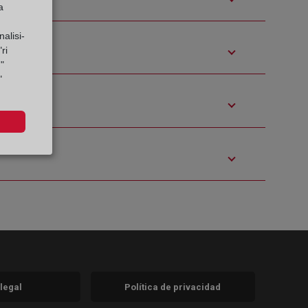
a
alisi-
ri
"
"
 legal
Política de privacidad
a)
nueva)