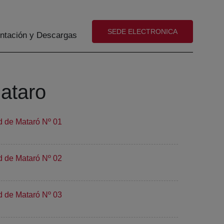
(abre en nueva ventana)
SEDE ELECTRONICA
tación y Descargas
Mataro
d de Mataró Nº 01
d de Mataró Nº 02
d de Mataró Nº 03