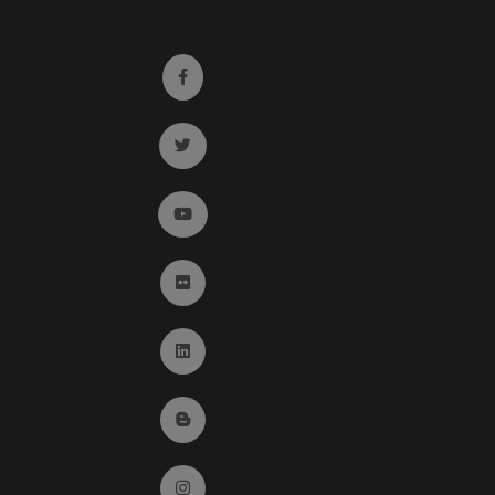
Ir a facebook (abre en ventana nueva)
Ir a twitter (abre en ventana nueva)
Ir a YouTube (abre en ventana nueva)
Ir a Flickr (abre en ventana nueva)
Ir a Linkedin (abre en ventana nueva)
Ir al Blog (abre en ventana nueva)
Ir a Instagram (abre en ventana nueva)