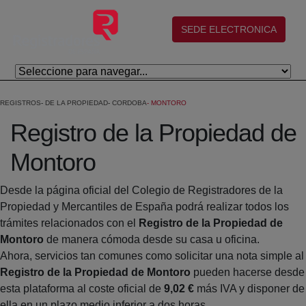
Eduki nagusira joan
(abre en nueva ventana)
SEDE ELECTRONICA
REGISTROS
DE LA PROPIEDAD
CORDOBA
MONTORO
Registro de la Propiedad de
Montoro
Desde la página oficial del Colegio de Registradores de la
Propiedad y Mercantiles de España podrá realizar todos los
trámites relacionados con el
Registro de la Propiedad de
Montoro
de manera cómoda desde su casa u oficina.
Ahora, servicios tan comunes como solicitar una nota simple al
Registro de la Propiedad de Montoro
pueden hacerse desde
esta plataforma al coste oficial de
9,02 €
más IVA y disponer de
ella en un plazo medio inferior a dos horas.