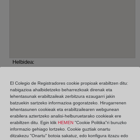
Helbidea:
Realejo, 15 - planta baja, 14600
El Colegio de Registradores cookie propioak erabiltzen ditu:
Horario:
nabigazioa ahalbidetzeko beharrezkoak direnak eta
lehentasunak erabiltzaileak zerbitzura ezaugarri jakin
De lunes a viernes de 09:00 a 17:00 horas
batzuekin sartzeko informazioa gogoratzeko. Hirugarrenen
Agosto: De lunes a viernes de 09:00 a 14:00 horas
lehentasunen cookieak eta erabiltzailearen webgunean
Los días 24 y 31 de diciembre de 09:00 a 14:00
erabilera aztertzeko analisi-helburuetarako cookieak ere
horas
erabiltzen ditu. Egin klik
HEMEN
"Cookie Politika"ri buruzko
informazio gehiago lortzeko. Cookie guztiak onartu
ditzakezu "Onartu" botoia sakatuz, edo konfigura itzazu edo