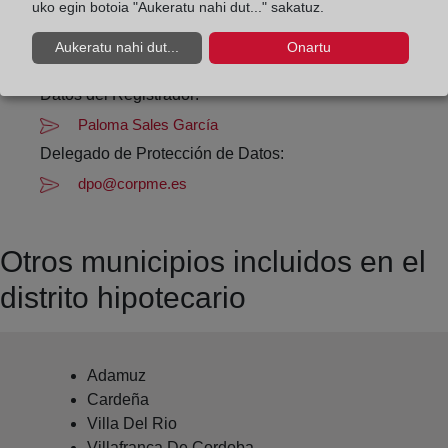
Datos de contacto:
uko egin botoia "Aukeratu nahi dut..." sakatuz.
(957) 16 01 46
Aukeratu nahi dut...
Onartu
montoro@registrodelapropiedad.org
Datos del Registrador:
Paloma Sales García
Delegado de Protección de Datos:
dpo@corpme.es
Otros municipios incluidos en el
distrito hipotecario
Adamuz
Cardeña
Villa Del Rio
Villafranca De Cordoba