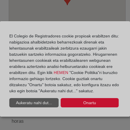
El Colegio de Registradores cookie propioak erabiltzen ditu:
nabigazioa ahalbidetzeko beharrezkoak direnak eta
lehentasunak erabiltzaileak zerbitzura ezaugarri jakin
batzuekin sartzeko informazioa gogoratzeko. Hirugarrenen
lehentasunen cookieak eta erabiltzailearen webgunean
Helbidea:
erabilera aztertzeko analisi-helburuetarako cookieak ere
erabiltzen ditu. Egin klik
HEMEN
"Cookie Politika"ri buruzko
Tabardillo, s/n, 14700
informazio gehiago lortzeko. Cookie guztiak onartu
ditzakezu "Onartu" botoia sakatuz, edo konfigura itzazu edo
Horario:
uko egin botoia "Aukeratu nahi dut..." sakatuz.
De lunes a viernes de 09:00 a 17:00 horas
Aukeratu nahi dut...
Onartu
Agosto: De lunes a viernes de 09:00 a 14:00 horas
Los días 24 y 31 de diciembre de 09:00 a 14:00
horas