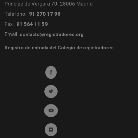
Príncipe de Vergara 70. 28006 Madrid
Teléfono:
91 270 17 96
Fax:
91 564 11 59
Email:
contacto@registradores.org
Registro de entrada del Colegio de registradores
Ir a facebook (abre en ventana nueva)
Ir a twitter (abre en ventana nueva)
Ir a YouTube (abre en ventana nueva)
Ir a Flickr (abre en ventana nueva)