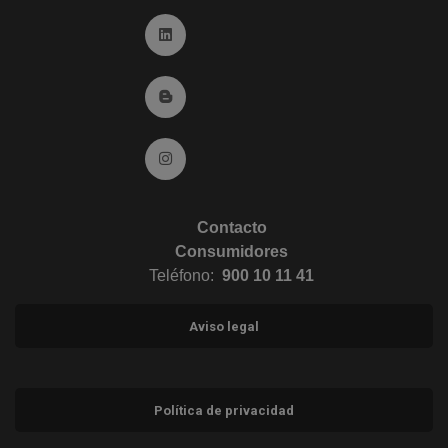
Ir a Linkedin (abre en ventana nueva)
Ir al Blog (abre en ventana nueva)
Ir a Instagram (abre en ventana nueva)
Contacto
Consumidores
Teléfono:
900 10 11 41
Aviso legal
Política de privacidad