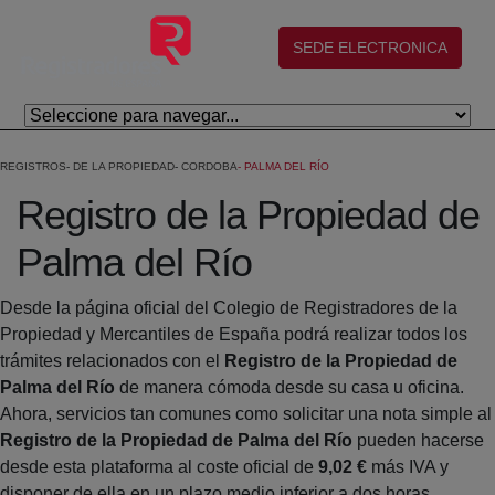
Eduki nagusira joan
(abre en nueva ventana)
SEDE ELECTRONICA
REGISTROS
DE LA PROPIEDAD
CORDOBA
PALMA DEL RÍO
Registro de la Propiedad de
Palma del Río
Desde la página oficial del Colegio de Registradores de la
Propiedad y Mercantiles de España podrá realizar todos los
trámites relacionados con el
Registro de la Propiedad de
Palma del Río
de manera cómoda desde su casa u oficina.
Ahora, servicios tan comunes como solicitar una nota simple al
Registro de la Propiedad de Palma del Río
pueden hacerse
desde esta plataforma al coste oficial de
9,02 €
más IVA y
disponer de ella en un plazo medio inferior a dos horas.