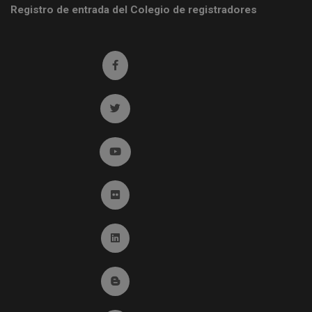
Registro de entrada del Colegio de registradores
Ir a facebook (abre en ventana nueva)
Ir a twitter (abre en ventana nueva)
Ir a YouTube (abre en ventana nueva)
Ir a Flickr (abre en ventana nueva)
Ir a Linkedin (abre en ventana nueva)
Ir al Blog (abre en ventana nueva)