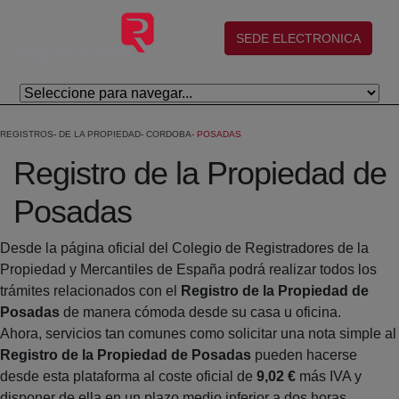
Eduki nagusira joan
(abre en nueva ventana)
SEDE ELECTRONICA
REGISTROS
DE LA PROPIEDAD
CORDOBA
POSADAS
Registro de la Propiedad de
Posadas
Desde la página oficial del Colegio de Registradores de la
Propiedad y Mercantiles de España podrá realizar todos los
trámites relacionados con el
Registro de la Propiedad de
Posadas
de manera cómoda desde su casa u oficina.
Ahora, servicios tan comunes como solicitar una nota simple al
Registro de la Propiedad de Posadas
pueden hacerse
desde esta plataforma al coste oficial de
9,02 €
más IVA y
disponer de ella en un plazo medio inferior a dos horas.