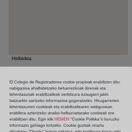
Helbidea:
Avenida Soldevilla Vázquez, 15, 14730
Horario:
El Colegio de Registradores cookie propioak erabiltzen ditu:
nabigazioa ahalbidetzeko beharrezkoak direnak eta
De lunes a viernes de 09:00 a 17:00 horas
lehentasunak erabiltzaileak zerbitzura ezaugarri jakin
batzuekin sartzeko informazioa gogoratzeko. Hirugarrenen
Agosto: De lunes a viernes de 09:00 a 14:00 horas
lehentasunen cookieak eta erabiltzailearen webgunean
Los días 24 y 31 de diciembre de 09:00 a 14:00
erabilera aztertzeko analisi-helburuetarako cookieak ere
horas
erabiltzen ditu. Egin klik
HEMEN
"Cookie Politika"ri buruzko
informazio gehiago lortzeko. Cookie guztiak onartu
ditzakezu "Onartu" botoia sakatuz, edo konfigura itzazu edo