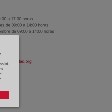
9:00 a 17:00 horas
nes de 09:00 a 14:00 horas
iembre de 09:00 a 14:00 horas
a
elapropiedad.org
alisi-
ri
"
ciones
"
e Datos: