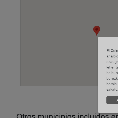
El Col
ahalbi
ezauga
lehent
helburu
buruzk
botoia 
sakatu
Otros municipios incluidos en 