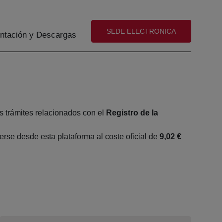
(abre en nueva ventana)
SEDE ELECTRONICA
tación y Descargas
s trámites relacionados con el
Registro de la
se desde esta plataforma al coste oficial de
9,02 €