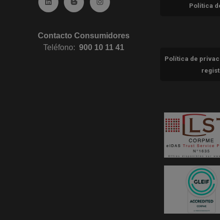
Ir a Linkedin (abre en ventana nueva)
Ir al Blog (abre en ventana nueva)
Ir a Instagram (abre en ventana nue
Política 
Contacto Consumidores
Teléfono:
900 10 11 41
Política de priva
regis