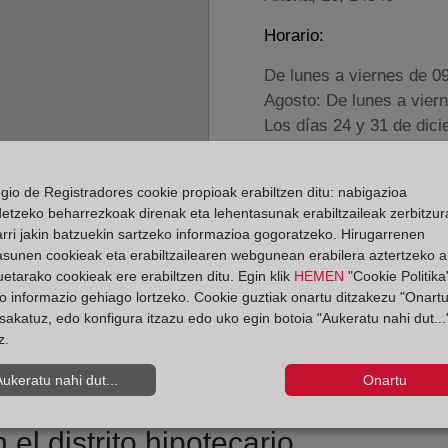
Horario:
De lunes a viernes de 0
Agosto: De lunes a vier
Los días 24 y 31 de dic
Datos de contacto:
egio de Registradores cookie propioak erabiltzen ditu: nabigazioa
(957) 68 40 38
detzeko beharrezkoak direnak eta lehentasunak erabiltzaileak zerbitzur
rri jakin batzuekin sartzeko informazioa gogoratzeko. Hirugarrenen
larambla@registrod
asunen cookieak eta erabiltzailearen webgunean erabilera aztertzeko an
Datos del Registrador:
etarako cookieak ere erabiltzen ditu. Egin klik
HEMEN
"Cookie Politika"
o informazio gehiago lortzeko. Cookie guztiak onartu ditzakezu "Onartu
Helena Nava Pobla
sakatuz, edo konfigura itzazu edo uko egin botoia "Aukeratu nahi dut...
Delegado de Protección d
z.
dpo@corpme.es
Aukeratu nahi dut...
Onartu
el distrito hipotecario