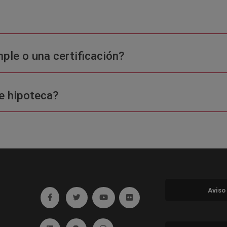
ple o una certificación?
e hipoteca?
Aviso
Ir a facebook (abre en ventana nueva)
Ir a twitter (abre en ventana nueva)
Ir a YouTube (abre en ventana nuev
Ir a Flickr (abre en ventana 