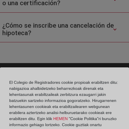
o una certificación?
¿Cómo se inscribe una cancelación de
hipoteca?
El Colegio de Registradores cookie propioak erabiltzen ditu:
Colegio de Registradores
nabigazioa ahalbidetzeko beharrezkoak direnak eta
lehentasunak erabiltzaileak zerbitzura ezaugarri jakin
Príncipe de Vergara 70. 28006 Madrid
batzuekin sartzeko informazioa gogoratzeko. Hirugarrenen
Teléfono:
91 270 17 96
lehentasunen cookieak eta erabiltzailearen webgunean
erabilera aztertzeko analisi-helburuetarako cookieak ere
Fax:
91 564 11 59
erabiltzen ditu. Egin klik
HEMEN
"Cookie Politika"ri buruzko
informazio gehiago lortzeko. Cookie guztiak onartu
Email:
contacto@registradores.org