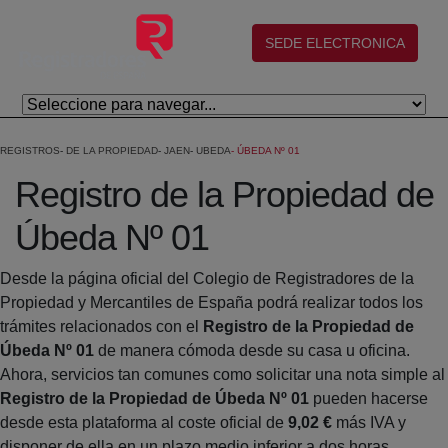
Eduki nagusira joan
(abre en nueva ventana)
SEDE ELECTRONICA
REGISTROS
DE LA PROPIEDAD
JAEN
UBEDA
ÚBEDA Nº 01
Registro de la Propiedad de
Úbeda Nº 01
Desde la página oficial del Colegio de Registradores de la
Propiedad y Mercantiles de España podrá realizar todos los
trámites relacionados con el
Registro de la Propiedad de
Úbeda Nº 01
de manera cómoda desde su casa u oficina.
Ahora, servicios tan comunes como solicitar una nota simple al
Registro de la Propiedad de Úbeda Nº 01
pueden hacerse
desde esta plataforma al coste oficial de
9,02 €
más IVA y
disponer de ella en un plazo medio inferior a dos horas.