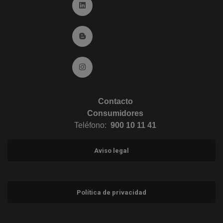
Ir a Linkedin (abre en ventana nueva)
Ir al Blog (abre en ventana nueva)
Ir a Instagram (abre en ventana nueva)
Contacto
Consumidores
Teléfono:
900 10 11 41
Aviso legal
Política de privacidad