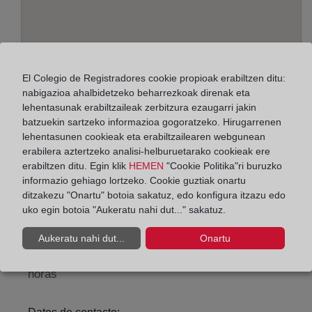
El Colegio de Registradores cookie propioak erabiltzen ditu:
nabigazioa ahalbidetzeko beharrezkoak direnak eta
lehentasunak erabiltzaileak zerbitzura ezaugarri jakin
batzuekin sartzeko informazioa gogoratzeko. Hirugarrenen
lehentasunen cookieak eta erabiltzailearen webgunean
Helbidea:
erabilera aztertzeko analisi-helburuetarako cookieak ere
Pasaje del Molinillo, s/n, 23400
erabiltzen ditu. Egin klik
HEMEN
"Cookie Politika"ri buruzko
informazio gehiago lortzeko. Cookie guztiak onartu
Horario:
ditzakezu "Onartu" botoia sakatuz, edo konfigura itzazu edo
uko egin botoia "Aukeratu nahi dut..." sakatuz.
De lunes a viernes de 09:00 a 17:00 horas
Agosto: De lunes a viernes de 09:00 a 14:00 horas
Aukeratu nahi dut...
Onartu
Los días 24 y 31 de diciembre de 09:00 a 14:00
horas