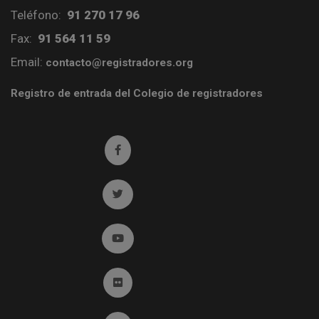
Teléfono:
91 270 17 96
Fax:
91 564 11 59
Email:
contacto@registradores.org
Registro de entrada del Colegio de registradores
Ir a facebook (abre en ventana nueva)
Ir a twitter (abre en ventana nueva)
Ir a YouTube (abre en ventana nueva)
Ir a Flickr (abre en ventana nueva)