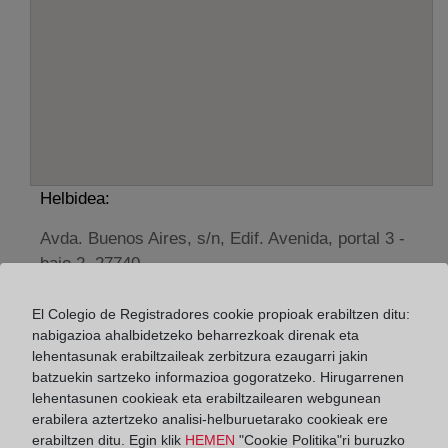
Helbidea:
Avda. Buenos Aires, s/n, Edif. Avenida, portal 3 -
bajo 2, 27740
Horario:
El Colegio de Registradores cookie propioak erabiltzen ditu:
nabigazioa ahalbidetzeko beharrezkoak direnak eta
De lunes a viernes de 09:00 a 17:00 horas
lehentasunak erabiltzaileak zerbitzura ezaugarri jakin
Agosto: De lunes a viernes de 09:00 a 14:00 horas
batzuekin sartzeko informazioa gogoratzeko. Hirugarrenen
Los días 24 y 31 de diciembre de 09:00 a 14:00
lehentasunen cookieak eta erabiltzailearen webgunean
horas
erabilera aztertzeko analisi-helburuetarako cookieak ere
erabiltzen ditu. Egin klik
HEMEN
"Cookie Politika"ri buruzko