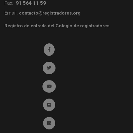
Fax:
91 564 11 59
Email:
contacto@registradores.org
Registro de entrada del Colegio de registradores
Ir a facebook (abre en ventana nueva)
Ir a twitter (abre en ventana nueva)
Ir a YouTube (abre en ventana nueva)
Ir a Flickr (abre en ventana nueva)
Ir a Linkedin (abre en ventana nueva)