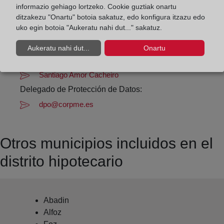
informazio gehiago lortzeko. Cookie guztiak onartu
Datos de contacto:
ditzakezu "Onartu" botoia sakatuz, edo konfigura itzazu edo
982 50 70 02
uko egin botoia "Aukeratu nahi dut..." sakatuz.
mondonedo@registrodelapropiedad.org
Aukeratu nahi dut...
Onartu
Datos del Registrador:
Santiago Amor Cacheiro
Delegado de Protección de Datos:
dpo@corpme.es
Otros municipios incluidos en el
distrito hipotecario
Abadin
Alfoz