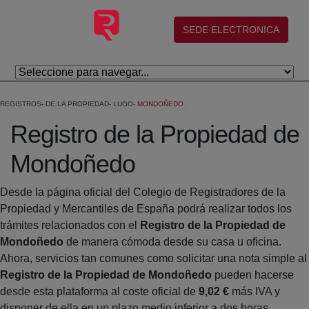
Eduki nagusira joan
(abre en nueva ventana)
SEDE ELECTRONICA
REGISTROS
DE LA PROPIEDAD
LUGO
MONDOÑEDO
Registro de la Propiedad de
Mondoñedo
Desde la página oficial del Colegio de Registradores de la
Propiedad y Mercantiles de España podrá realizar todos los
trámites relacionados con el
Registro de la Propiedad de
Mondoñedo
de manera cómoda desde su casa u oficina.
Ahora, servicios tan comunes como solicitar una nota simple al
Registro de la Propiedad de Mondoñedo
pueden hacerse
desde esta plataforma al coste oficial de
9,02 €
más IVA y
disponer de ella en un plazo medio inferior a dos horas.