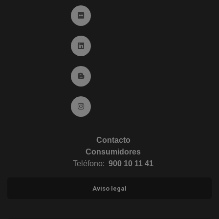
Ir a Flickr (abre en ventana nueva)
Ir a Linkedin (abre en ventana nueva)
Ir al Blog (abre en ventana nueva)
Ir a Instagram (abre en ventana nueva)
Contacto
Consumidores
Teléfono:
900 10 11 41
Aviso legal