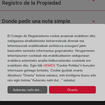
Registro de la Propiedad
Donde pedir una nota simple
El Colegio de Registradores cookie propioak erabiltzen ditu:
¿Cuál es el contenido de una nota simple
nabigazioa ahalbidetzeko beharrezkoak direnak eta
o una certificación?
lehentasunak erabiltzaileak zerbitzura ezaugarri jakin
batzuekin sartzeko informazioa gogoratzeko. Hirugarrenen
lehentasunen cookieak eta erabiltzailearen webgunean
erabilera aztertzeko analisi-helburuetarako cookieak ere
¿Cómo se inscribe una cancelación de
erabiltzen ditu. Egin klik
HEMEN
"Cookie Politika"ri buruzko
hipoteca?
informazio gehiago lortzeko. Cookie guztiak onartu
ditzakezu "Onartu" botoia sakatuz, edo konfigura itzazu edo
uko egin botoia "Aukeratu nahi dut..." sakatuz.
Aukeratu nahi dut...
Onartu