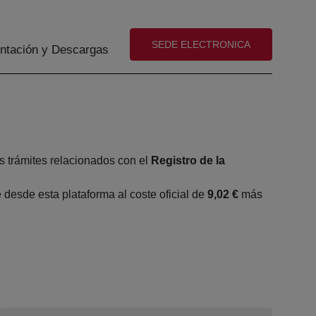
(abre en nueva ventana)
SEDE ELECTRONICA
tación y Descargas
s trámites relacionados con el
Registro de la
desde esta plataforma al coste oficial de
9,02 €
más