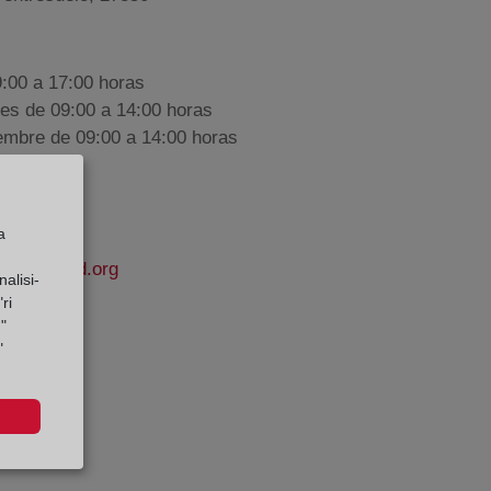
9:00 a 17:00 horas
nes de 09:00 a 14:00 horas
iembre de 09:00 a 14:00 horas
a
apropiedad.org
alisi-
ri
"
rges
"
e Datos: