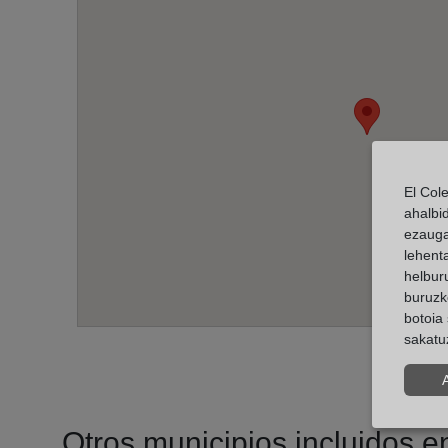
El Col
ahalbi
ezauga
lehent
helburu
buruzk
botoia 
sakatu
Otros municipios incluidos en 