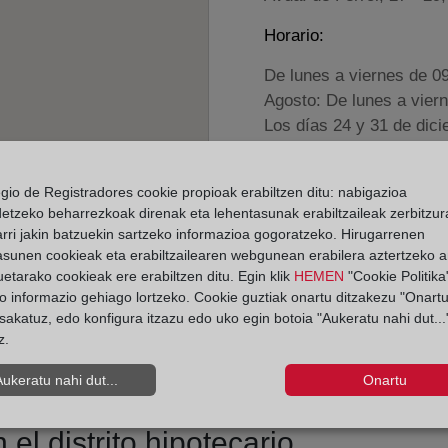
Horario:
De lunes a viernes de 0
Agosto: De lunes a vier
Los días 24 y 31 de dic
Datos de contacto:
egio de Registradores cookie propioak erabiltzen ditu: nabigazioa
(982) 56 00 69
detzeko beharrezkoak direnak eta lehentasunak erabiltzaileak zerbitzur
rri jakin batzuekin sartzeko informazioa gogoratzeko. Hirugarrenen
vivero@registrodel
asunen cookieak eta erabiltzailearen webgunean erabilera aztertzeko an
Datos del Registrador:
etarako cookieak ere erabiltzen ditu. Egin klik
HEMEN
"Cookie Politika"
o informazio gehiago lortzeko. Cookie guztiak onartu ditzakezu "Onartu
Mario Vaqueiro Ba
sakatuz, edo konfigura itzazu edo uko egin botoia "Aukeratu nahi dut...
Delegado de Protección d
z.
dpo@corpme.es
Aukeratu nahi dut...
Onartu
el distrito hipotecario