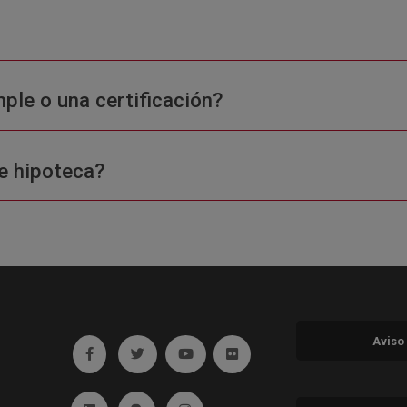
ple o una certificación?
e hipoteca?
Aviso
Ir a facebook (abre en ventana nueva)
Ir a twitter (abre en ventana nueva)
Ir a YouTube (abre en ventana nuev
Ir a Flickr (abre en ventana 