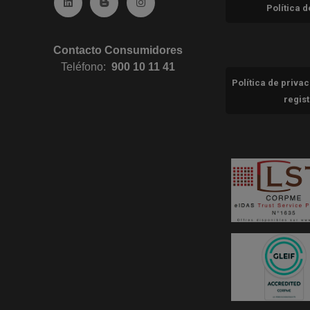
Ir a Linkedin (abre en ventana nueva)
Ir al Blog (abre en ventana nueva)
Ir a Instagram (abre en ventana nue
Política 
Contacto Consumidores
Teléfono:
900 10 11 41
Política de priva
regis