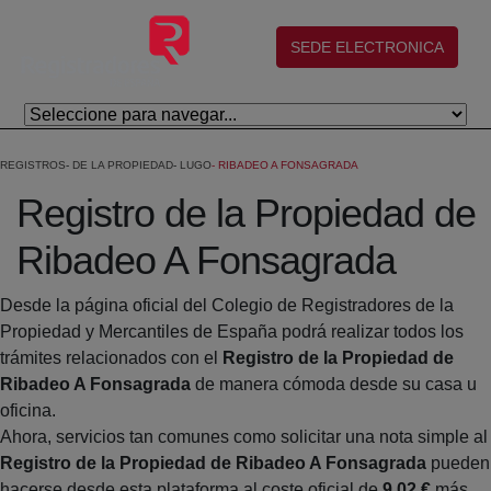
Eduki nagusira joan
(abre en nueva ventana)
SEDE ELECTRONICA
REGISTROS
DE LA PROPIEDAD
LUGO
RIBADEO A FONSAGRADA
Registro de la Propiedad de
Ribadeo A Fonsagrada
Desde la página oficial del Colegio de Registradores de la
Propiedad y Mercantiles de España podrá realizar todos los
trámites relacionados con el
Registro de la Propiedad de
Ribadeo A Fonsagrada
de manera cómoda desde su casa u
oficina.
Ahora, servicios tan comunes como solicitar una nota simple al
Registro de la Propiedad de Ribadeo A Fonsagrada
pueden
hacerse desde esta plataforma al coste oficial de
9,02 €
más