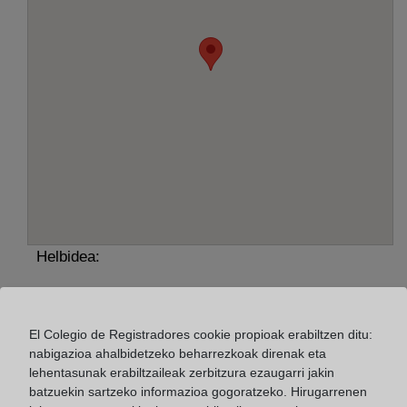
Helbidea:
(Ribadeo) C/ Alza, 5 - bajo, 27700
Horario:
El Colegio de Registradores cookie propioak erabiltzen ditu:
nabigazioa ahalbidetzeko beharrezkoak direnak eta
De lunes a viernes de 09:00 a 17:00 horas
lehentasunak erabiltzaileak zerbitzura ezaugarri jakin
Agosto: De lunes a viernes de 09:00 a 14:00 horas
batzuekin sartzeko informazioa gogoratzeko. Hirugarrenen