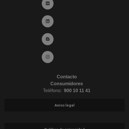
Ir a Flickr (abre en ventana nueva)
Ir a Linkedin (abre en ventana nueva)
Ir al Blog (abre en ventana nueva)
Ir a Instagram (abre en ventana nueva)
Contacto
Consumidores
Teléfono:
900 10 11 41
Aviso legal