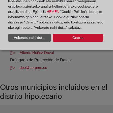
Los días 24 y 31 de diciembre de 09:00 a 14:00
lehentasunen cookieak eta erabiltzailearen webgunean
erabilera aztertzeko analisi-helburuetarako cookieak ere
horas
erabiltzen ditu. Egin klik
HEMEN
"Cookie Politika"ri buruzko
informazio gehiago lortzeko. Cookie guztiak onartu
Datos de contacto:
ditzakezu "Onartu" botoia sakatuz, edo konfigura itzazu edo
uko egin botoia "Aukeratu nahi dut..." sakatuz.
982 12 83 74
ribadeo-fonsagrada@registrodelapropiedad.org
Aukeratu nahi dut...
Onartu
Datos del Registrador:
Alberto Núñez Doval
Delegado de Protección de Datos:
dpo@corpme.es
Otros municipios incluidos en el
distrito hipotecario