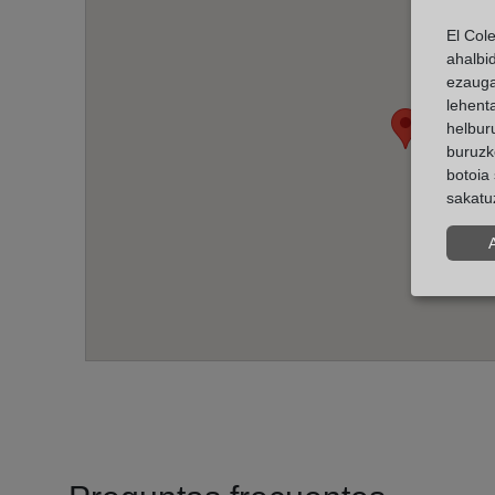
El Col
ahalbi
ezauga
lehent
helburu
buruzk
botoia 
sakatu