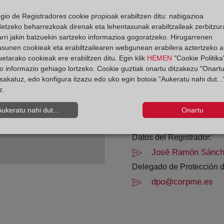
egio de Registradores cookie propioak erabiltzen ditu: nabigazioa
Horario:
detzeko beharrezkoak direnak eta lehentasunak erabiltzaileak zerbitzur
rri jakin batzuekin sartzeko informazioa gogoratzeko. Hirugarrenen
De lunes a viernes de 0
asunen cookieak eta erabiltzailearen webgunean erabilera aztertzeko an
Agosto: De lunes a vier
etarako cookieak ere erabiltzen ditu. Egin klik
HEMEN
"Cookie Politika"
Los días 24 y 31 de dic
o informazio gehiago lortzeko. Cookie guztiak onartu ditzakezu "Onartu
sakatuz, edo konfigura itzazu edo uko egin botoia "Aukeratu nahi dut...
z.
Datos de contacto:
(968) 23 14 12
Aukeratu nahi dut...
Onartu
murcia8@registrod
Datos del Registrador:
José Ramón Sánch
Delegado de Protección d
dpo@corpme.es