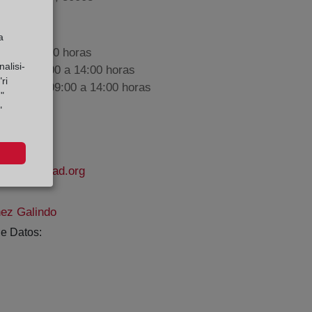
a
9:00 a 17:00 horas
alisi-
nes de 09:00 a 14:00 horas
ri
iembre de 09:00 a 14:00 horas
"
"
elapropiedad.org
ez Galindo
e Datos: