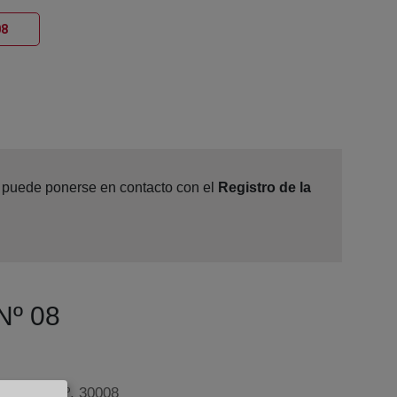
Ventana nueva
08
e, puede ponerse en contacto con el
Registro de la
 Nº 08
llado, 9-2º, 30008