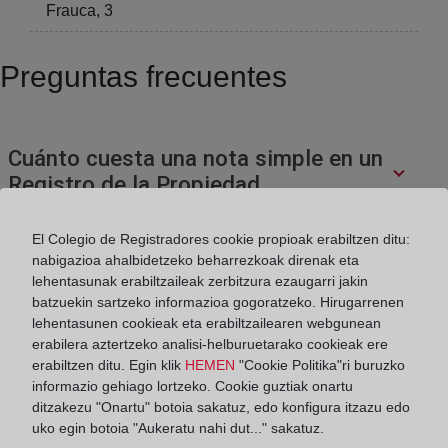
Frauca, 3
Preguntas frecuentes
Cuánto cuesta una nota simple en un
Registro de la Propiedad
El Colegio de Registradores cookie propioak erabiltzen ditu:
Donde pedir una nota simple
nabigazioa ahalbidetzeko beharrezkoak direnak eta
lehentasunak erabiltzaileak zerbitzura ezaugarri jakin
batzuekin sartzeko informazioa gogoratzeko. Hirugarrenen
lehentasunen cookieak eta erabiltzailearen webgunean
¿Cuál es el contenido de una nota simple
erabilera aztertzeko analisi-helburuetarako cookieak ere
o una certificación?
erabiltzen ditu. Egin klik
HEMEN
"Cookie Politika"ri buruzko
informazio gehiago lortzeko. Cookie guztiak onartu
ditzakezu "Onartu" botoia sakatuz, edo konfigura itzazu edo
uko egin botoia "Aukeratu nahi dut..." sakatuz.
¿Cómo se inscribe una cancelación de