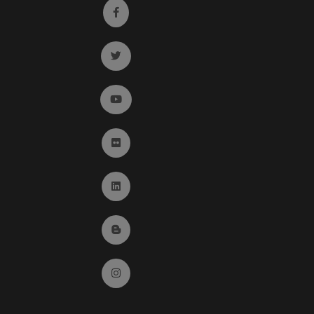
Ir a facebook (abre en ventana nueva)
Ir a twitter (abre en ventana nueva)
Ir a YouTube (abre en ventana nueva)
Ir a Flickr (abre en ventana nueva)
Ir a Linkedin (abre en ventana nueva)
Ir al Blog (abre en ventana nueva)
Ir a Instagram (abre en ventana nueva)