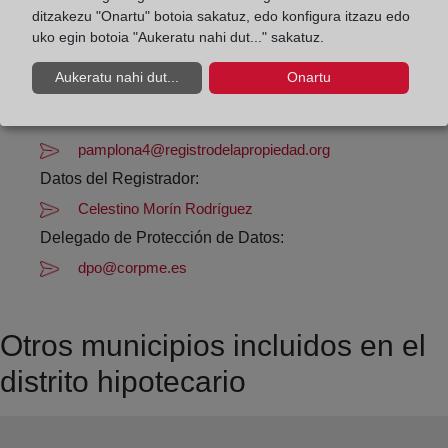
Los días 24 y 31 de diciembre de 09:00 a 14:00
ditzakezu "Onartu" botoia sakatuz, edo konfigura itzazu edo
horas
uko egin botoia "Aukeratu nahi dut..." sakatuz.
Aukeratu nahi dut...
Onartu
Datos de contacto:
(948) 22 53 64
pamplona4@registrodelapropiedad.org
Datos del Registrador:
Celestino Morín Rodríguez
Delegado de Protección de Datos:
dpo@corpme.es
Otros municipios incluidos en el
distrito hipotecario