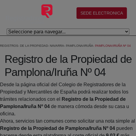
Eduki nagusira joan
(abre en nueva ventana)
SEDE ELECTRONICA
REGISTROS
DE LA PROPIEDAD
NAVARRA
PAMPLONA/IRUÑA
PAMPLONA/IRUÑA Nº 04
Registro de la Propiedad de
Pamplona/Iruña Nº 04
Desde la página oficial del Colegio de Registradores de la
Propiedad y Mercantiles de España podrá realizar todos los
trámites relacionados con el
Registro de la Propiedad de
Pamplona/Iruña Nº 04
de manera cómoda desde su casa u
oficina.
Ahora, servicios tan comunes como solicitar una nota simple al
Registro de la Propiedad de Pamplona/Iruña Nº 04
pueden
hacerse desde esta plataforma al coste oficial de
9,02 €
más