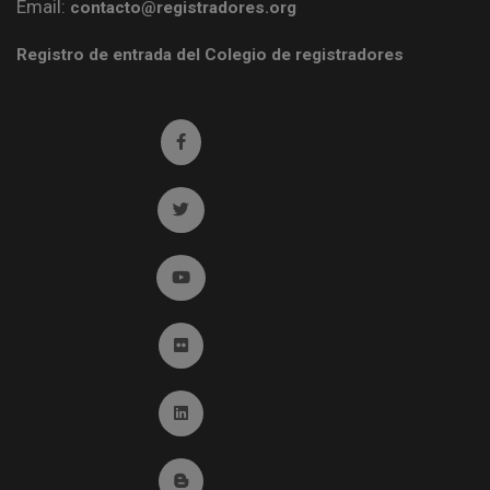
Email:
contacto@registradores.org
Registro de entrada del Colegio de registradores
Ir a facebook (abre en ventana nueva)
Ir a twitter (abre en ventana nueva)
Ir a YouTube (abre en ventana nueva)
Ir a Flickr (abre en ventana nueva)
Ir a Linkedin (abre en ventana nueva)
Ir al Blog (abre en ventana nueva)