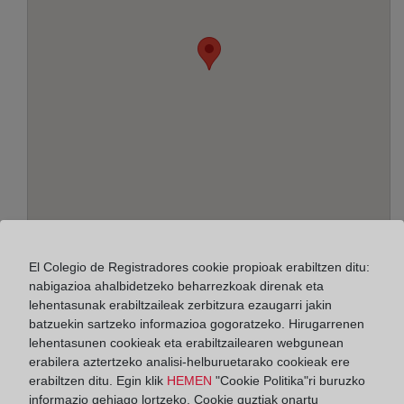
Helbidea:
El Colegio de Registradores cookie propioak erabiltzen ditu:
nabigazioa ahalbidetzeko beharrezkoak direnak eta
Yanguas y Miranda, 1 - 7º, 31002
lehentasunak erabiltzaileak zerbitzura ezaugarri jakin
batzuekin sartzeko informazioa gogoratzeko. Hirugarrenen
Horario:
lehentasunen cookieak eta erabiltzailearen webgunean
De lunes a viernes de 09:00 a 17:00 horas
erabilera aztertzeko analisi-helburuetarako cookieak ere
erabiltzen ditu. Egin klik
HEMEN
"Cookie Politika"ri buruzko
Agosto: De lunes a viernes de 09:00 a 14:00 horas
informazio gehiago lortzeko. Cookie guztiak onartu