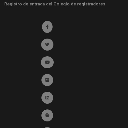
Registro de entrada del Colegio de registradores
Ir a facebook (abre en ventana nueva)
Ir a twitter (abre en ventana nueva)
Ir a YouTube (abre en ventana nueva)
Ir a Flickr (abre en ventana nueva)
Ir a Linkedin (abre en ventana nueva)
Ir al Blog (abre en ventana nueva)