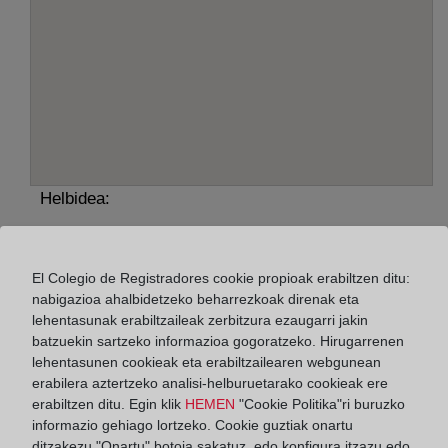
Helbidea:
Rua Pardo Bazán, 18 - 1º, 36630
Horario:
El Colegio de Registradores cookie propioak erabiltzen ditu:
nabigazioa ahalbidetzeko beharrezkoak direnak eta
De lunes a viernes de 09:00 a 17:00 horas
lehentasunak erabiltzaileak zerbitzura ezaugarri jakin
batzuekin sartzeko informazioa gogoratzeko. Hirugarrenen
Agosto: De lunes a viernes de 09:00 a 14:00 horas
lehentasunen cookieak eta erabiltzailearen webgunean
Los días 24 y 31 de diciembre de 09:00 a 14:00
erabilera aztertzeko analisi-helburuetarako cookieak ere
horas
erabiltzen ditu. Egin klik
HEMEN
"Cookie Politika"ri buruzko
informazio gehiago lortzeko. Cookie guztiak onartu
ditzakezu "Onartu" botoia sakatuz, edo konfigura itzazu edo