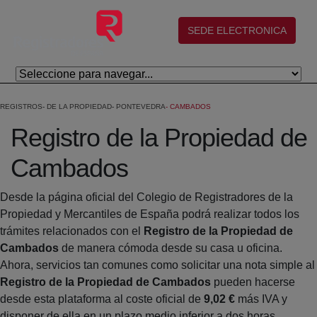
Eduki nagusira joan
(abre en nueva ventana)
SEDE ELECTRONICA
REGISTROS
DE LA PROPIEDAD
PONTEVEDRA
CAMBADOS
Registro de la Propiedad de
Cambados
Desde la página oficial del Colegio de Registradores de la
Propiedad y Mercantiles de España podrá realizar todos los
trámites relacionados con el
Registro de la Propiedad de
Cambados
de manera cómoda desde su casa u oficina.
Ahora, servicios tan comunes como solicitar una nota simple al
Registro de la Propiedad de Cambados
pueden hacerse
desde esta plataforma al coste oficial de
9,02 €
más IVA y
disponer de ella en un plazo medio inferior a dos horas.