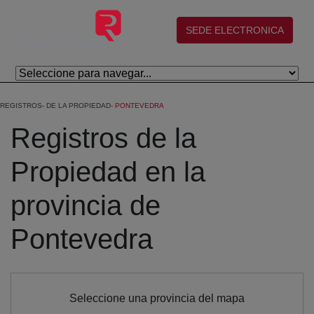
Eduki nagusira joan
(abre en nueva ventana)
SEDE ELECTRONICA
REGISTROS
DE LA PROPIEDAD
PONTEVEDRA
Registros de la
Propiedad en la
provincia de
Pontevedra
Seleccione una provincia del mapa