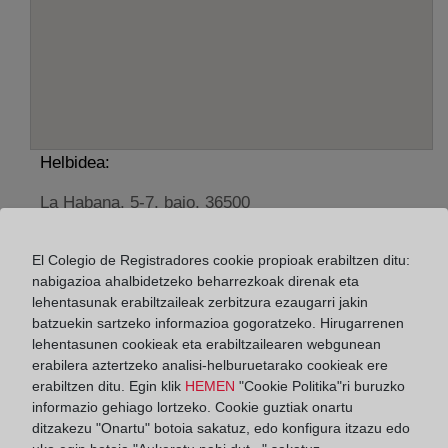
Helbidea:
La Habana, 5-7, bajo, 36500
Horario:
El Colegio de Registradores cookie propioak erabiltzen ditu:
De lunes a viernes de 09:00 a 17:00 horas
nabigazioa ahalbidetzeko beharrezkoak direnak eta
lehentasunak erabiltzaileak zerbitzura ezaugarri jakin
Agosto: De lunes a viernes de 09:00 a 14:00 horas
batzuekin sartzeko informazioa gogoratzeko. Hirugarrenen
Los días 24 y 31 de diciembre de 09:00 a 14:00
lehentasunen cookieak eta erabiltzailearen webgunean
horas
erabilera aztertzeko analisi-helburuetarako cookieak ere
erabiltzen ditu. Egin klik
HEMEN
"Cookie Politika"ri buruzko
informazio gehiago lortzeko. Cookie guztiak onartu
Datos de contacto:
ditzakezu "Onartu" botoia sakatuz, edo konfigura itzazu edo
(986) 78 02 74