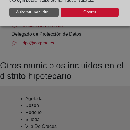
uko egin botoia "Aukeratu nahi dut..." sakatuz.
lalin@registrodelapropiedad.org
Aukeratu nahi dut...
Onartu
Datos del Registrador:
Manuel García Louro
Delegado de Protección de Datos:
dpo@corpme.es
Otros municipios incluidos en el
distrito hipotecario
Agolada
Dozon
Rodeiro
Silleda
Vila De Cruces