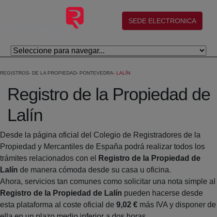
Eduki nagusira joan
(abre en nueva ventana)
SEDE ELECTRONICA
REGISTROS
DE LA PROPIEDAD
PONTEVEDRA
LALÍN
Registro de la Propiedad de
Lalín
Desde la página oficial del Colegio de Registradores de la
Propiedad y Mercantiles de España podrá realizar todos los
trámites relacionados con el
Registro de la Propiedad de
Lalín
de manera cómoda desde su casa u oficina.
Ahora, servicios tan comunes como solicitar una nota simple al
Registro de la Propiedad de Lalín
pueden hacerse desde
esta plataforma al coste oficial de
9,02 €
más IVA y disponer de
ella en un plazo medio inferior a dos horas.