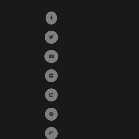
Ir a facebook (abre en ventana nueva)
Ir a twitter (abre en ventana nueva)
Ir a YouTube (abre en ventana nueva)
Ir a Flickr (abre en ventana nueva)
Ir a Linkedin (abre en ventana nueva)
Ir al Blog (abre en ventana nueva)
Ir a Instagram (abre en ventana nueva)