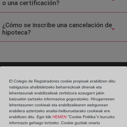
o una certificación?
¿Cómo se inscribe una cancelación de
hipoteca?
El Colegio de Registradores cookie propioak erabiltzen ditu:
Colegio de Registradores
nabigazioa ahalbidetzeko beharrezkoak direnak eta
lehentasunak erabiltzaileak zerbitzura ezaugarri jakin
Príncipe de Vergara 70. 28006 Madrid
batzuekin sartzeko informazioa gogoratzeko. Hirugarrenen
Teléfono:
91 270 17 96
lehentasunen cookieak eta erabiltzailearen webgunean
erabilera aztertzeko analisi-helburuetarako cookieak ere
Fax:
91 564 11 59
erabiltzen ditu. Egin klik
HEMEN
"Cookie Politika"ri buruzko
informazio gehiago lortzeko. Cookie guztiak onartu
Email:
contacto@registradores.org