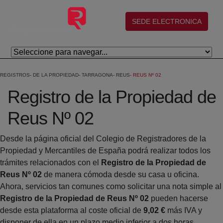
Eduki nagusira joan
(abre en nueva ventana)
SEDE ELECTRONICA
REGISTROS
DE LA PROPIEDAD
TARRAGONA
REUS
REUS Nº 02
Registro de la Propiedad de
Reus Nº 02
Desde la página oficial del Colegio de Registradores de la
Propiedad y Mercantiles de España podrá realizar todos los
trámites relacionados con el
Registro de la Propiedad de
Reus Nº 02
de manera cómoda desde su casa u oficina.
Ahora, servicios tan comunes como solicitar una nota simple al
Registro de la Propiedad de Reus Nº 02
pueden hacerse
desde esta plataforma al coste oficial de
9,02 €
más IVA y
disponer de ella en un plazo medio inferior a dos horas.