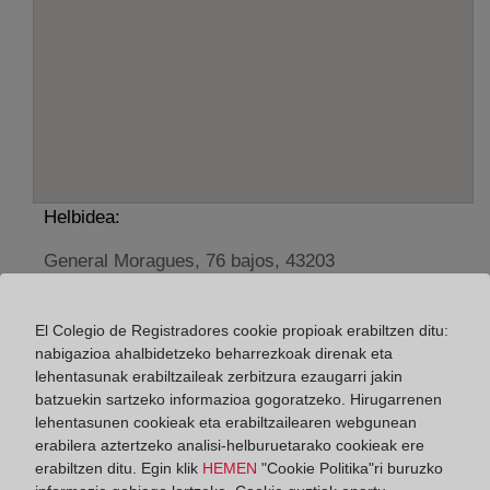
Helbidea:
General Moragues, 76 bajos, 43203
Horario:
El Colegio de Registradores cookie propioak erabiltzen ditu:
De lunes a viernes de 09:00 a 17:00 horas
nabigazioa ahalbidetzeko beharrezkoak direnak eta
Agosto: De lunes a viernes de 09:00 a 14:00 horas
lehentasunak erabiltzaileak zerbitzura ezaugarri jakin
batzuekin sartzeko informazioa gogoratzeko. Hirugarrenen
Los días 24 y 31 de diciembre de 09:00 a 14:00
lehentasunen cookieak eta erabiltzailearen webgunean
horas
erabilera aztertzeko analisi-helburuetarako cookieak ere
erabiltzen ditu. Egin klik
HEMEN
"Cookie Politika"ri buruzko