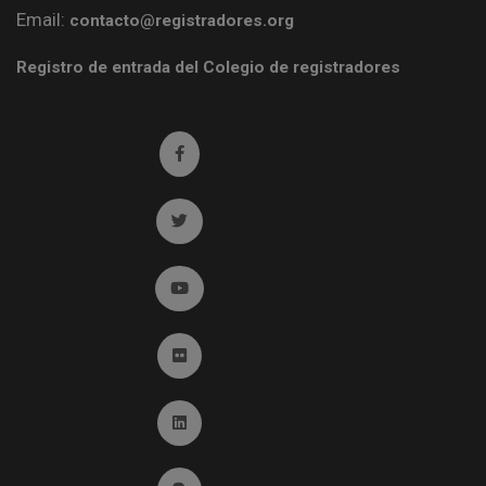
Email:
contacto@registradores.org
Registro de entrada del Colegio de registradores
Ir a facebook (abre en ventana nueva)
Ir a twitter (abre en ventana nueva)
Ir a YouTube (abre en ventana nueva)
Ir a Flickr (abre en ventana nueva)
Ir a Linkedin (abre en ventana nueva)