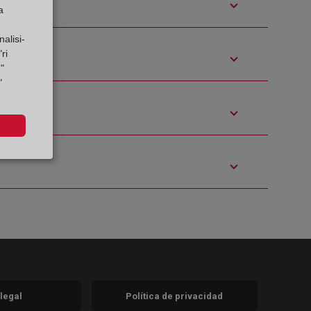
a
alisi-
ri
"
"
 legal
Política de privacidad
a)
nueva)