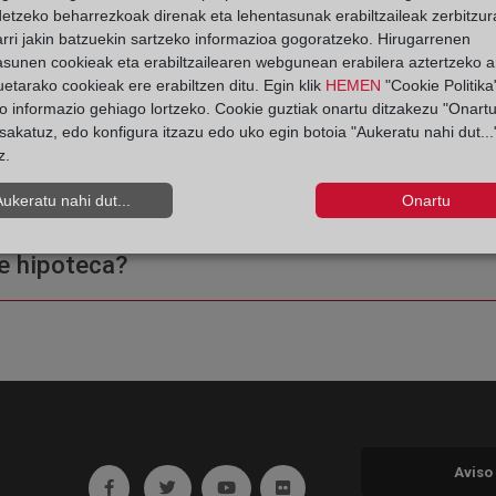
 Registro de la Propiedad
detzeko beharrezkoak direnak eta lehentasunak erabiltzaileak zerbitzur
rri jakin batzuekin sartzeko informazioa gogoratzeko. Hirugarrenen
asunen cookieak eta erabiltzailearen webgunean erabilera aztertzeko an
etarako cookieak ere erabiltzen ditu. Egin klik
HEMEN
"Cookie Politika"
o informazio gehiago lortzeko. Cookie guztiak onartu ditzakezu "Onartu
sakatuz, edo konfigura itzazu edo uko egin botoia "Aukeratu nahi dut...
z.
ple o una certificación?
Aukeratu nahi dut...
Onartu
e hipoteca?
Aviso
Ir a facebook (abre en ventana nueva)
Ir a twitter (abre en ventana nueva)
Ir a YouTube (abre en ventana nuev
Ir a Flickr (abre en ventana 