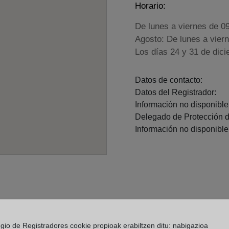
Horario:
De lunes a viernes de 0
Agosto: De lunes a vier
Los días 24 y 31 de dic
Datos de contacto:
Datos del Registrador:
Información no disponible.
Delegado de Protección d
Información no disponible.
egio de Registradores cookie propioak erabiltzen ditu: nabigazioa