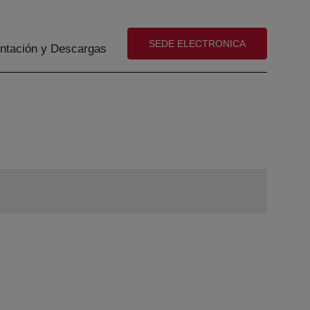
(abre en nueva ventana)
SEDE ELECTRONICA
tación y Descargas