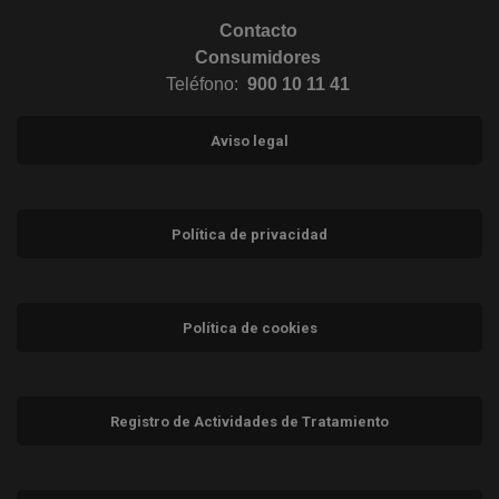
Contacto
Consumidores
Teléfono:
900 10 11 41
Aviso legal
Política de privacidad
Política de cookies
Registro de Actividades de Tratamiento