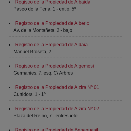
Registro de la Propiedad de Albaida
Paseo de la Feria, 1 - entlo. 5º
Registro de la Propiedad de Alberic
Av. de la Montañeta, 2 - bajo
Registro de la Propiedad de Aldaia
Manuel Broseta, 2
Registro de la Propiedad de Algemesí
Germanies, 7, esq. C/ Arbres
Registro de la Propiedad de Alzira Nº 01
Curtidors, 1 - 1º
Registro de la Propiedad de Alzira Nº 02
Plaza del Reino, 7 - entresuelo
Registro de la Propiedad de Benaguasil