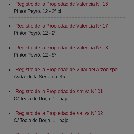
Registro de la Propiedad de Valencia Nº 16
Pintor Peyró, 12 - 2ª pl.
Registro de la Propiedad de Valencia Nº 17
Pintor Peyró, 12 - 2º
Registro de la Propiedad de Valencia Nº 18
Pintor Peyró, 12 - 5º
Registro de la Propiedad de Villar del Arzobispo
Avda. de la Serranía, 35
Registro de la Propiedad de Xativa Nº 01
C/ Tecla de Borja, 1 - bajo
Registro de la Propiedad de Xativa Nº 02
C/ Tecla de Borja, 1 - bajo