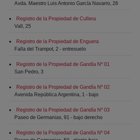
Avda. Maestro Luis Antonio García Navarro, 26
Registro de la Propiedad de Cullera
Vall, 25
Registro de la Propiedad de Enguera
Falla del Trampot, 2 - entresuelo
Registro de la Propiedad de Gandía Nº 01
San Pedro, 3
Registro de la Propiedad de Gandía Nº 02
Avenida República Argentina, 1 - bajo
Registro de la Propiedad de Gandía Nº 03
Paseo de Germanias, 91 - bajo derecho
Registro de la Propiedad de Gandía Nº 04