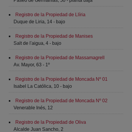
Paseo de Germanias, 50 - planta baja
Registro de la Propiedad de Llíria
Duque de Liria, 14 - bajo
Registro de la Propiedad de Manises
Salt de l'aigua, 4 - bajo
Registro de la Propiedad de Massamagrell
Av. Mayor, 63 - 1º
Registro de la Propiedad de Moncada Nº 01
Isabel La Católica, 10 - bajo
Registro de la Propiedad de Moncada Nº 02
Venerable Inés, 12
Registro de la Propiedad de Oliva
Alcalde Juan Sancho, 2