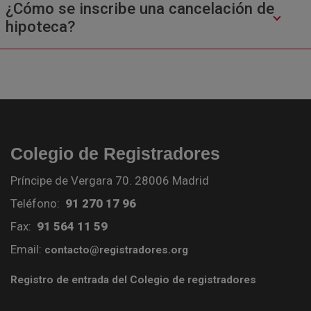
¿Cómo se inscribe una cancelación de
hipoteca?
Colegio de Registradores
Príncipe de Vergara 70. 28006 Madrid
Teléfono:
91 270 17 96
Fax:
91 564 11 59
Email:
contacto@registradores.org
Registro de entrada del Colegio de registradores