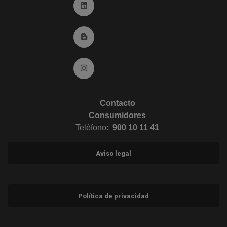
Ir a Linkedin (abre en ventana nueva)
Ir al Blog (abre en ventana nueva)
Ir a Instagram (abre en ventana nueva)
Contacto
Consumidores
Teléfono:
900 10 11 41
Aviso legal
Política de privacidad