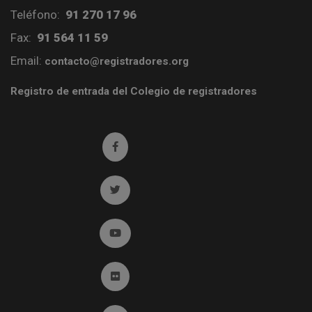
Teléfono:
91 270 17 96
Fax:
91 564 11 59
Email:
contacto@registradores.org
Registro de entrada del Colegio de registradores
Ir a facebook (abre en ventana nueva)
Ir a twitter (abre en ventana nueva)
Ir a YouTube (abre en ventana nueva)
Ir a Flickr (abre en ventana nueva)