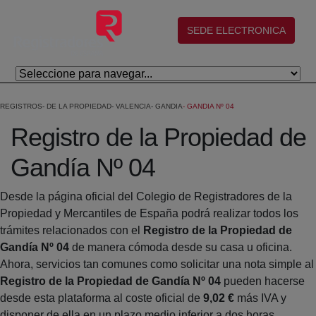
Eduki nagusira joan
(abre en nueva ventana)
SEDE ELECTRONICA
REGISTROS
DE LA PROPIEDAD
VALENCIA
GANDIA
GANDIA Nº 04
Registro de la Propiedad de
Gandía Nº 04
Desde la página oficial del Colegio de Registradores de la
Propiedad y Mercantiles de España podrá realizar todos los
trámites relacionados con el
Registro de la Propiedad de
Gandía Nº 04
de manera cómoda desde su casa u oficina.
Ahora, servicios tan comunes como solicitar una nota simple al
Registro de la Propiedad de Gandía Nº 04
pueden hacerse
desde esta plataforma al coste oficial de
9,02 €
más IVA y
disponer de ella en un plazo medio inferior a dos horas.