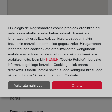
El Colegio de Registradores cookie propioak erabiltzen ditu:
nabigazioa ahalbidetzeko beharrezkoak direnak eta
lehentasunak erabiltzaileak zerbitzura ezaugarri jakin
batzuekin sartzeko informazioa gogoratzeko. Hirugarrenen
lehentasunen cookieak eta erabiltzailearen webgunean
Helbidea:
erabilera aztertzeko analisi-helburuetarako cookieak ere
Paseo de Germanias, 50 - planta baja, 46700
erabiltzen ditu. Egin klik
HEMEN
"Cookie Politika"ri buruzko
informazio gehiago lortzeko. Cookie guztiak onartu
Horario:
ditzakezu "Onartu" botoia sakatuz, edo konfigura itzazu edo
uko egin botoia "Aukeratu nahi dut..." sakatuz.
De lunes a viernes de 09:00 a 17:00 horas
Agosto: De lunes a viernes de 09:00 a 14:00 horas
Aukeratu nahi dut...
Onartu
Los días 24 y 31 de diciembre de 09:00 a 14:00
horas