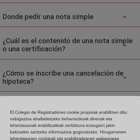
Donde pedir una nota simple
¿Cuál es el contenido de una nota simple
o una certificación?
¿Cómo se inscribe una cancelación de
hipoteca?
El Colegio de Registradores cookie propioak erabiltzen ditu:
nabigazioa ahalbidetzeko beharrezkoak direnak eta
lehentasunak erabiltzaileak zerbitzura ezaugarri jakin
batzuekin sartzeko informazioa gogoratzeko. Hirugarrenen
Colegio de Registradores
lehentasunen cookieak eta erabiltzailearen webgunean