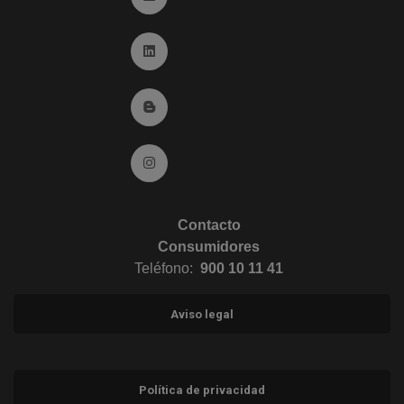
Ir a Linkedin (abre en ventana nueva)
Ir al Blog (abre en ventana nueva)
Ir a Instagram (abre en ventana nueva)
Contacto
Consumidores
Teléfono:
900 10 11 41
Aviso legal
Política de privacidad