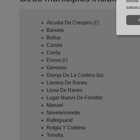
botoia 
sakatu
Alcudia De Crespins (l')
Barxeta
Bellus
Canals
Cerda
Enova (l')
Genoves
Granja De La Costera (la)
Llanera De Ranes
Llosa De Ranes
Lugar Nuevo De Fenollet
Manuel
Novele/novetle
Rafelguaraf
Rotgla Y Corbera
Torrella