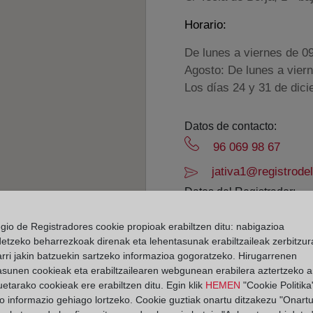
Horario:
De lunes a viernes de 0
Agosto: De lunes a vier
Los días 24 y 31 de dic
Datos de contacto:
96 069 98 67
jativa1@registrode
Datos del Registrador:
Paula Escrivá Gine
egio de Registradores cookie propioak erabiltzen ditu: nabigazioa
Delegado de Protección d
detzeko beharrezkoak direnak eta lehentasunak erabiltzaileak zerbitzur
dpo@corpme.es
rri jakin batzuekin sartzeko informazioa gogoratzeko. Hirugarrenen
asunen cookieak eta erabiltzailearen webgunean erabilera aztertzeko an
etarako cookieak ere erabiltzen ditu. Egin klik
HEMEN
"Cookie Politika"
o informazio gehiago lortzeko. Cookie guztiak onartu ditzakezu "Onartu
el distrito hipotecario