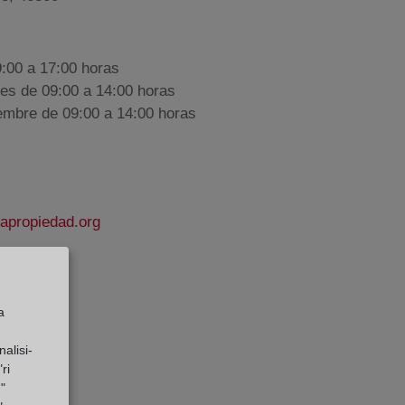
9:00 a 17:00 horas
nes de 09:00 a 14:00 horas
iembre de 09:00 a 14:00 horas
lapropiedad.org
r
e Datos:
a
alisi-
ri
"