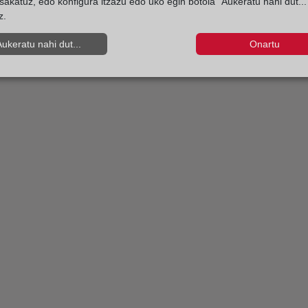
sakatuz, edo konfigura itzazu edo uko egin botoia "Aukeratu nahi dut...
z.
Aukeratu nahi dut...
Onartu