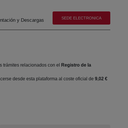
(abre en nueva ventana)
SEDE ELECTRONICA
tación y Descargas
s trámites relacionados con el
Registro de la
erse desde esta plataforma al coste oficial de
9,02 €