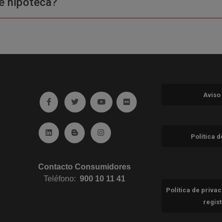
e hipoteca?
Aviso
Ir a facebook (abre en ventana nueva)
Ir a twitter (abre en ventana nueva)
Ir a YouTube (abre en ventana nuev
Ir a Flickr (abre en ventana 
Ir a Linkedin (abre en ventana nueva)
Ir al Blog (abre en ventana nueva)
Ir a Instagram (abre en ventana nue
Política 
Contacto Consumidores
Teléfono:
900 10 11 41
Política de priva
regis